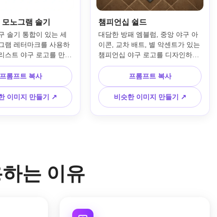
 모노그램 솔기
챔피언십 쉴드
구 솔기 통합이 있는 세
대담한 방패 엠블럼, 중앙 야구 아
그램 레터마크를 사용하
이콘, 교차 배트, 별 악센트가 있는 
리스트 야구 로고를 만드
챔피언십 야구 로고를 디자인하세
력한 네거티브 공간, 프리
요. 운동적인 타이포그래피, 메탈
 또는 단색 팔레트, 정확
릭에서 영감을 받은 네이비와 레드 
프롬프트 복사
프롬프트 복사
인, 균형 잡힌 비율, 모
톤, 선명한 벡터 디테일, 레이어드
및 현대적인 팀 브랜딩에 
된 토너먼트 구성, 강력한 대비, 이
한 이미지 만들기 ↗
비슷한 이미지 만들기 ↗
자수 친화적인 룩으로 디
벤트 브랜딩, 저지 및 홍보 그래픽
끗하고 기하학적으로 유
에 적합한 자신감 있는 경쟁 분위
기를 사용하세요.
사용하는 이유