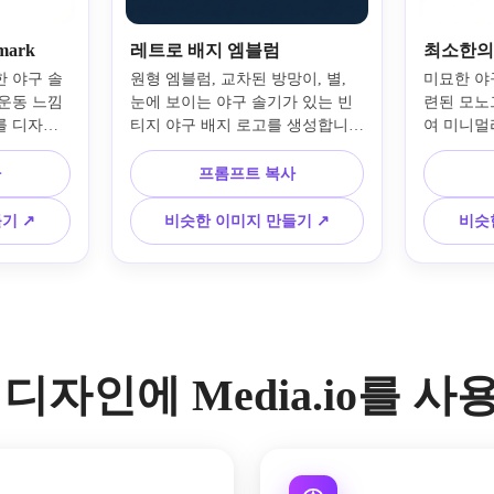
mark
레트로 배지 엠블럼
최소한의
한 야구 솔
원형 엠블럼, 교차된 방망이, 별, 
미묘한 야
 운동 느낌
눈에 보이는 야구 솔기가 있는 빈
련된 모노
를 디자인
티지 야구 배지 로고를 생성합니
여 미니멀
타이포그래
다. 크림, 레드, 네이비 아메리카나 
세요. 강
 컬러 팔레
팔레트를 적용하여 살짝 디스트레
미엄 흑백
사
프롬프트 복사
, 중앙 구
스드한 질감, 향수를 불러일으키는 
한 벡터 라
 배너 및 
무드, 레이어드 배지 구성, 시대를 
자, 의류 
기 ↗
비슷한 이미지 만들기 ↗
비슷
언십 준비 
초월하고 수집 가능하며 클래식한 
이상적인 
클럽 아이덴티티에 완벽한 깔끔한 
자인을 깨
벡터에서 영감을 받았습니다.
지하세요.
디자인에 Media.io를 