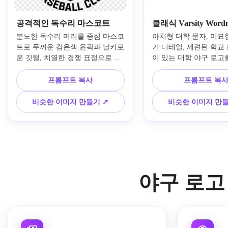
공격적인 독수리 마스코트
클래식 Varsity Word
분노한 독수리 머리를 중심 마스코
아치형 대학 문자, 미묘
트로 두꺼운 검은색 윤곽과 날카로
기 디테일, 세련된 학교
운 깃털, 치열한 경쟁 표정으로 치
이 있는 대학 야구 로고
열한 야구팀 로고를 만들어 보세
하세요. 블록 스포츠 
요. 대담한 레드와 네이비 팔레트, 
피, 레드 화이트 및 블루
프롬프트 복사
프롬프트 복
역동적인 스포츠 엠블럼 구성, 깔
트, 선명한 벡터 가장자리
끔한 벡터 마감, 높은 대비, 균형 
성, 깔끔한 간격, 유니폼,
비슷한 이미지 만들기 ↗
비슷한 이미지 만들
잡힌 대칭, 투명 배경 로고 룩을 사
팀 브랜딩에 적합한 챔피
용하세요.
엠블럼을 사용하세요.
야구 로고 