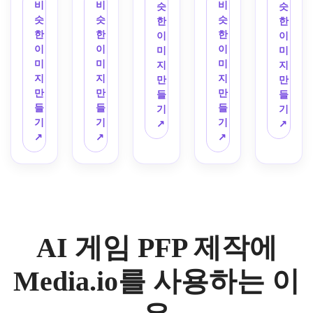
광채, 
적인 
극적
청록
필 사
운 치
생생
과, 
생생
한 e
비
비
비
슷
슷
높은 
e스
인 조
색 코
진, 
비 게
한 반
중심 
한 아
스포
슷
슷
슷
한
한
색상 
포츠 
명, 
드 반
금속 
이밍 
사, 
대칭 
케이
츠 마
한
한
한
이
이
대비, 
에너
강렬
사, 
갑옷
아바
대담
구성, 
드 컬
스코
이
이
이
미
미
부드
지, 
한 경
후드 
이 있
타, 
한 얼
빛나
러, 
트 일
미
미
미
지
지
러운 
소셜 
쟁 분
피규
는 중
큰 표
굴 실
는 가
미니
러스
지
지
지
만
만
라인 
아바
위기
어, 
앙 초
현력
루엣, 
장자
멀한 
트레
만
만
만
들
들
워크, 
타 사
가 있
어두
상화, 
이 있
현대
리 하
배경, 
이션, 
들
들
들
기
기
세련
용에 
는 어
운 배
빛나
는 눈
적인 
이라
강렬
원형 
기
기
기
↗
↗
된 스
최적
두운 
경, 
는 
이 있
게임 
이트, 
한 얼
작물
↗
↗
↗
트리
화된 
애니
영화 
눈, 
는 중
분위
시네
굴 실
을 위
머 분
사각
메이
같은 
파란
앙 얼
기, 
마틱 
루엣, 
한 깔
위기, 
형 구
션 게
측면 
색 불
굴, 
매우 
판타
향수
끔한 
깔끔
성이 
임 아
조명, 
꽃 악
밝은 
디테
지 일
를 불
실루
한 배
있는 
바타, 
중앙 
센트, 
파스
일한 
러스
러일
엣, 
경, 
사이
작은 
구도, 
어두
텔 네
텍스
트 스
으키
광택 
Discord
버 사
프로
AI 게임 PFP 제작에
선명
운 극
온 팔
처, 
타일, 
는 8
있는 
 또는 
무라
필 사
한 윤
적인 
레트, 
스트
짙은 
비트 
하이
Twitch
이 게
진 디
곽선, 
배경, 
단순
리머
블랙
스타
라이
Media.io를 사용하는 이
를 위
임 프
스플
세련
서사
하고 
와 소
과 바
일, 
트, 
한 프
로필 
레이
된 기
시적
깨끗
셜 미
이올
세심
높은 
로필 
사진.
에서 
술 질
인 게
한 배
디어 
렛 팔
하게 
대비, 