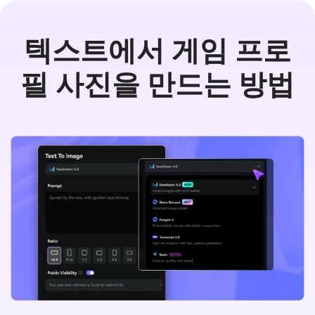
텍스트에서 게임 프로
필 사진을 만드는 방법