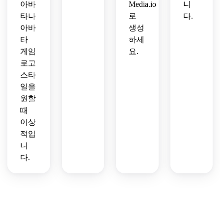
아바
Media.io
니
타나
로
다.
아바
생성
타
하세
게임
요.
로고
스타
일을
원할
때
이상
적입
니
다.