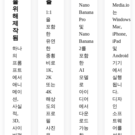
을
출
털 일
및 정
학, 
루엣
이 특
Nano
Media.io
위
러스
사각
작은 
의 섀
징인 
1:1
Banana
는
해
트레
형 아
크기
도우 
레트
을
Pro
Windows,
제
이션
바타 
로 읽
어쌔
로 픽
포함
및
Mac,
이 있
크롭
기 쉽
작
신 게
셀 아
한
Nano
iPhone,
는 미
에 최
고 불
이머 
트 게
됨
유연
Banana
iPad
래 지
적화
화나 
아바
이밍 
향적
되었
캐주
하나
한
2를
및
타.
프로
인 해
습니
얼한 
필 그
의
종횡
포함
Android
커 게
다.
소셜 
림입
프롬
비로
한
기기
임 아
프로
니다.
프트
1K,
AI
에서
바타.
필에 
아바
에서
2K
모델
실행
이상
타 게
애니
또는
로
됩니
적입
이밍 
메이
4K
아이
다.
니다.
로고
션,
해상
디어
디자
대안.
사실
도의
에서
인
적,
프로
다운
소프
3D,
필
로드
트웨
사이
사진
가능
어를