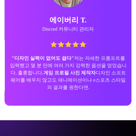
에이버리 T.
Discord 커뮤니티 관리자
"디자인 실력이 없어도 쉽다"
저는 자세한 프롬프트를
입력했고 몇 분 만에 여러 가지 강력한 옵션을 얻었습니
다. 훌륭합니다.
게임 프로필 사진 제작자
디자인 소프트
웨어를 배우지 않고도 애니메이션이나 e스포츠 스타일
의 결과를 원한다면.