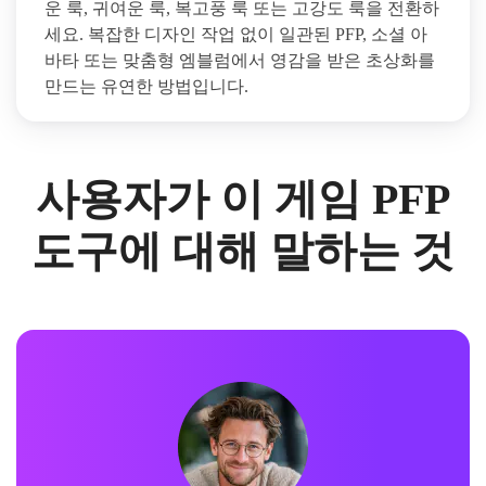
운 룩, 귀여운 룩, 복고풍 룩 또는 고강도 룩을 전환하
세요. 복잡한 디자인 작업 없이 일관된 PFP, 소셜 아
바타 또는 맞춤형 엠블럼에서 영감을 받은 초상화를
만드는 유연한 방법입니다.
사용자가 이 게임 PFP
도구에 대해 말하는 것