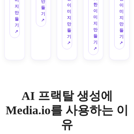
미
랙탈 
만
심의 
디어 
넓은 
중앙 
한
도 예
디테
된 고
이
이
네온 
매우 
지
조각
들
만달
준비 
구성, 
구성, 
이
술적
일한 
해상
미
미
글로
세밀
만
품, 
기
라-프
이미
빛나
파스
미
인 분
프리
도 일
지
지
우, 
한 광
들
극적
↗
랙탈 
지 품
는 안
텔 핑
지
위기, 
미엄 
러스
만
만
광택 
택 디
기
인 중
융합, 
질로 
개, 
크 블
만
프리
디지
트레
들
들
있는 
지털 
↗
심 구
얇은 
가득 
청록
루와 
들
미엄 
털 아
이션 
기
기
반사 
아트
성, 
빛나
찬 중
색 보
크림 
기
시네
트 품
디테
↗
↗
표면, 
워크
금속
는 금
앙에
라색
팔레
↗
마틱 
질을 
일로 
복고 
가 있
과 빛
속 라
서 바
과 금
트, 
품질
갖춘 
복잡
미래 
는 크
나는 
인, 
깥쪽
색 조
유동
을 갖
빛나
한 프
분위
리스
표면 
벨벳
으로 
명, 
적인 
춘 만
는 은
랙탈 
기, 
탈 눈
디테
처럼 
터지
금속 
핏줄, 
델브
하계
트리
부드
송이 
일, 
어두
는 사
돌 질
부드
로트
를 닮
를 연
러운 
프랙
복잡
운 배
이케
감, 
러운 
에서 
은 줄
출합
안개, 
탈을 
한 재
AI 프랙탈 생성에
경, 
델릭 
끝없
스튜
영감
리아 
니다.
검은
생성
귀 기
균형 
프랙
이 반
디오 
을 받
세트 
색 배
하세
하학, 
잡힌 
탈 폭
복되
조명, 
은 프
스타
Media.io를 사용하는 이
경, 
요.
시원
대칭, 
발을 
는 디
통풍
랙탈 
일 프
부드
한 파
우아
만듭
테일, 
이 잘
아트
랙탈
러운 
란색
유
한 장
니다.
신비
되는 
워크
을 생
그라
과 은
식 분
로운 
우아
를 만
성하
데이
색 팔