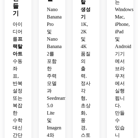
생성
만든 
랙탈 
탈
는
매우 
들
하학 
하세
프랙
포털
세밀
Nano
생성
Windows,
기
프랙
요.
탈 꽃
을 생
한 렌
Banana
기
Mac,
탈 아
을 생
성하
더링 
아이
Pro
1K,
iPhone,
트워
성하
세요.
품질
디어
및
2K
iPad
크를 
세요.
을 만
만듭
를
프
Nano
및
및
드세
니다.
랙탈
Banana
4K
Android
요.
아트
2를
품질
기기
수동
포함
의
에서
좌
한
출
브라
표,
주력
력.
우저
반복
모델
정사
에서
설정
과
각
실행
또는
Seedream
형,
됩니
복잡
5.0
초상
다.
한
Lite
화,
만들
수학
및
풍
수
대신
Imagen
경,
있습
간단
4와
스토
니