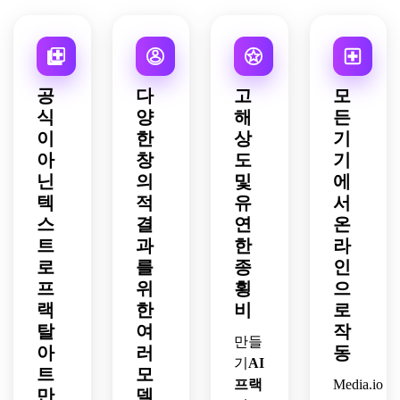
위기, 
미래 
한 분
드세
세요.
션 조
레트, 
세련
분위
위기, 
요.
명, 
어두
된 대
기, 
부드
초현
운 우
비, 
극적
러운 
실적
주 배
미묘
인 깊
회화 
인 꿈
경, 
공
다
고
모
한 엠
이, 
질감, 
의 풍
선명
식
양
해
든
보싱 
날카
장식
경 분
한 림 
이
한
상
기
질감, 
로운 
적인 
위기, 
라이
갤러
아
창
건축 
도
기
추상 
깨끗
트, 
리에 
정밀
벽 예
닌
의
및
에
한 대
세련
걸맞
도로 
술 스
칭 깊
텍
적
유
서
된 공
은 벽 
프리
타일, 
이를 
상과
스
결
연
온
아트 
미엄 
선명
갖춘 
학 질
트
과
한
라
미학, 
컨셉 
한 고
매우 
감, 
로
를
종
인
고해
아트 
디테
디테
경외
프
위
횡
으
상도 
품질
일 프
일한 
감을 
프리
랙
한
로 만
비
로
리미
디지
불러
미엄 
들어
엄 인
탈
여
작
털 아
일으
만들
마감
진 외
쇄 가
트로 
아
러
동
키는 
으로 
기
AI
계 도
능 품
증기
분위
트
모
신성
시를 
질로 
프랙
Media.io
파 프
기, 
만
델
한 기