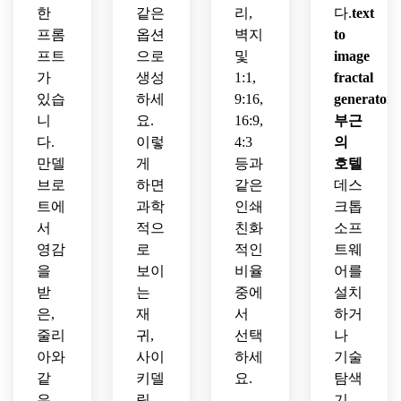
한
같은
리,
다.
text
프롬
옵션
벽지
to
프트
으로
및
image
가
생성
1:1,
fractal
있습
하세
9:16,
generator
니
요.
16:9,
부근
다.
이렇
4:3
의
만델
게
등과
호텔
브로
하면
같은
데스
트에
과학
인쇄
크톱
서
적으
친화
소프
영감
로
적인
트웨
을
보이
비율
어를
받
는
중에
설치
은,
재
서
하거
줄리
귀,
선택
나
아와
사이
하세
기술
같
키델
요.
탐색
은,
릭
기