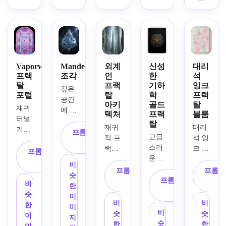
짙은 
는 깊
미묘
운 가
상, 
검은
은 우
한 안
장자
광택 
색 배
주 배
개, 
리, 
있는 
경, 
경, 
유기
대비
추상 
매우 
부드
적인 
를 위
질감, 
선명
러운 
나무
한 어
고에
한 재
입자 
껍질 
Vaporwave
Mandelbulb
외계
신성
대리
두운 
너지 
프랙
조각
인
한
석
귀 기
광채, 
같은 
배경, 
초현
탈
프랙
기하
잉크
하학, 
에테
질감, 
시원
깊은 
포털
탈
학
프랙
실적
고대
르 조
대칭
한 빛
공간
아키
골드
탈
인 분
비 조
명, 
적인 
재귀 
나는 
에 떠
텍처
프랙
블룸
위기, 
명, 
매끄
자연 
터널 
하이
다니
탈
역동
재귀
대리
광택 
러운 
재귀, 
기하
라이
는 영
프롬프트 복
고급
적인 
적 프
석 잉
있는 
유리 
차분
학, 
트, 
화 같
사
스러
조명, 
랙탈 
크 질
디지
같은 
한 마
강력
프롬프트 복
깨끗
은 
운 블
대담
구조, 
감, 
털 텍
질감, 
법 분
한 중
사
한 겨
3D 
비
랙과 
한 대
우뚝 
부드
프롬프트 복
프롬프
스처, 
몽환
위기, 
앙 원
울 분
mandelbulb
슷
골드 
칭, 
솟은 
프롬프트 복
러운 
사
최면
적인 
부드
근법, 
위기, 
비
에서 
한
스타
바이
대칭 
사
꽃무
적인 
우주 
러운 
핑크 
복잡
슷
영감
이
일링, 
러스
형태, 
늬 재
과학
분위
림 조
비
비
시안 
한 반
한
을 받
미
완벽
성 소
영화 
귀 꽃
비
적이
기, 
명, 
슷
슷
및 보
복 기
이
은 프
지
한 중
셜 미
같은 
잎, 
슷
면서
매우 
세련
한
한
라색 
하학, 