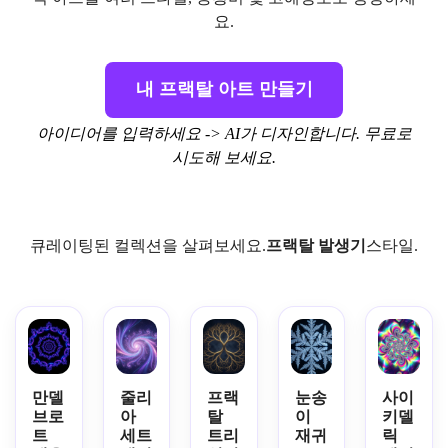
요.
내 프랙탈 아트 만들기
아이디어를 입력하세요 -> AI가 디자인합니다. 무료로
시도해 보세요.
큐레이팅된 컬렉션을 살펴보세요.
프랙탈 발생기
스타일.
만델
줄리
프랙
눈송
사이
브로
아
탈
이
키델
트
세트
트리
재귀
릭