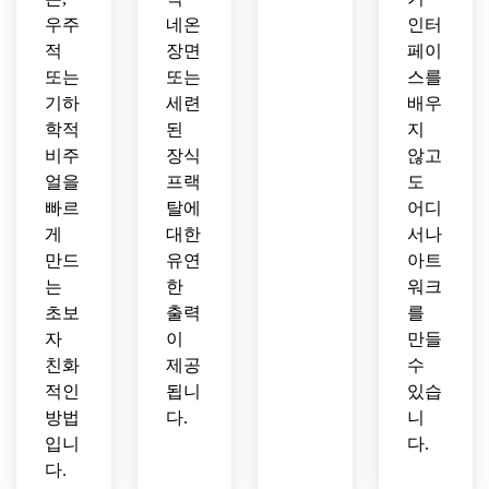
우주
네온
인터
적
장면
페이
또는
또는
스를
기하
세련
배우
학적
된
지
비주
장식
않고
얼을
프랙
도
빠르
탈에
어디
게
대한
서나
만드
유연
아트
는
한
워크
초보
출력
를
자
이
만들
친화
제공
수
적인
됩니
있습
방법
다.
니
입니
다.
다.