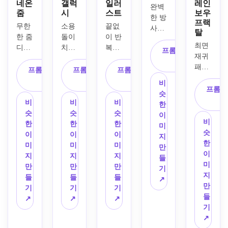
네온
갤럭
일러
레인
완벽
줌
시
스트
보우
한 방
프랙
무한
소용
끝없
사형 
탈
한 줌 
돌이 
이 반
대칭, 
최면 
디테
치는 
복되
중심 
프롬프트 복
재귀 
일, 
재귀 
는 가
매크
사
패턴, 
중앙 
곡선, 
지, 
프롬프트 복
프롬프트 복
프롬프트 복
로 구
무지
구성, 
우아
균형 
사
사
사
성, 
비
개 그
프롬프
빛나
한 방
잡힌 
얼음 
슷
라데
는 네
사형 
수직 
비
비
비
같은 
한
이션, 
온 가
구성, 
구성, 
슷
슷
슷
파란
이
빛나
비
장자
보라
팔다
한
한
한
색과 
미
는 유
슷
리, 
색 파
리를 
이
이
이
은색 
지
동 
한
일렉
란색
따라 
미
미
미
팔레
만
선, 
이
트릭 
과 분
빛나
지
지
지
트, 
들
포화 
미
블루
홍색 
는 황
만
만
만
서리 
기
마젠
지
와 마
그라
금빛, 
들
들
들
같은 
↗
타 시
만
젠타 
데이
어두
기
기
기
질감, 
안 노
들
하이
션, 
운 네
↗
↗
↗
선명
란색
기
라이
별이 
이비 
한 날
과 녹
↗
트, 
빛나
배경, 
카로
색 색