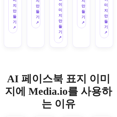
미
지
지
럽게 
날카
태, 
디자
풍부
이
한 액
깨끗
감, 
미
아늑
이아
지
만
만
빛나
로운 
부드
인하
한 환
미
션 분
한 초
부드
지
한 라
웃, 
만
들
들
는 
현대
러운 
세요. 
경 질
지
위기, 
점 영
러운 
만
이프
대비
들
기
기
빛, 
적인 
유기
중앙 
감, 
만
극적
역이 
자연 
들
스타
가 높
기
↗
↗
부드
텍스
농 질
텍스
영화 
들
인 조
있는 
조명, 
기
일 스
은 초
↗
러운 
처, 
감, 
트 안
포스
기
명이 
세련
차분
↗
타일
점 포
그라
극적
평화
전 영
터 배
↗
있는 
된 잡
하고 
로 미
인트
데이
인 그
로운 
역, 
너처
e스
지 스
우아
적인 
를 사
션, 
림자, 
확산 
선명
럼 느
포츠 
타일
한 장
스크
용하
환상
열린 
조명
한 조
껴지
스타
의 분
인 분
랩북 
여 비
적인 
공간
으로 
명, 
는 영
일의 
위기
위기
콜라
즈니
분위
이 있
차분
세련
웅적
페이
를 브
의 우
주 페
스 판
기로 
는 스
한 웰
된 디
이고 
스북 
랜딩
아한 
이스
매 프
AI 페이스북 표지 이미
꿈같
트리
빙 페
지털 
몰입
표지
에 사
와이
북 커
로모
은 
머 준
이스
텍스
감 있
를 디
용하
드 구
버를 
션을 
cloudcore
비 분
북 커
처, 
는 분
자인
세요.
성을 
지에 Media.io를 사용하
생성
위한 
 페이
위기
버를 
전문
위기
하세
더하
하세
Facebook
스북 
를 사
생성
적인 
를 사
요. 
세요.
요. 
 표지
는 이유
커버
용하
하세
소셜 
용하
레이
부드
를 만
를 만
세요.
요. 
미디
세요.
아웃
러운 
드세
들어
넓고 
어 배
을 넓
중립 
요. 