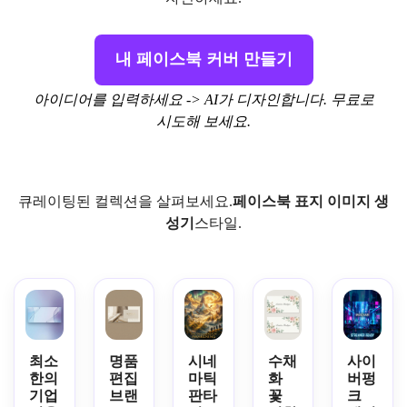
내 페이스북 커버 만들기
아이디어를 입력하세요 -> AI가 디자인합니다. 무료로
시도해 보세요.
큐레이팅된 컬렉션을 살펴보세요.
페이스북 표지 이미지 생
성기
스타일.
최소
명품
시네
수채
사이
한의
편집
마틱
화
버펑
기업
브랜
판타
꽃
크