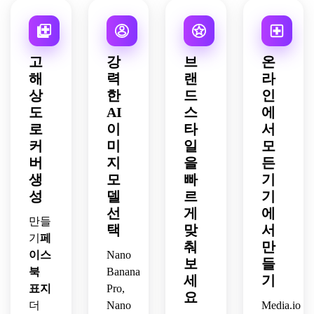
보세
넓은 
너 룩
고 배
및 파
균형 
요. 
레이
으로 
너 친
스텔 
잡힌 
울트
아웃, 
구성
화적
팔레
간격, 
라 와
프리
을 넓
이며 
트, 
밝은 
고
강
브
온
이드 
미엄 
게 유
강력
균형 
조명, 
해
력
랜
라
구성, 
전체
지하
한 깊
잡힌 
매끄
상
한
드
인
소프
적인 
세요.
이, 
넓은 
러운 
트 포
도
AI
스
에
브랜
선명
구성, 
질감, 
커스 
딩 미
한 하
로
이
타
서
수제 
홍보 
디테
학, 
이라
콜라
메시
커
미
일
모
일, 
부드
이트, 
주 디
지를 
버
지
을
든
통풍
러운 
스모
테일, 
위한 
생
모
빠
기
이 잘
시각
키 질
따뜻
강력
성
델
르
기
되는 
적 균
감, 
한 주
한 텍
선
게
에
질감, 
형, 
게임 
변 조
스트 
만들
차분
택
맞
서
웰빙
팀이
명, 
안전 
기
페
하고 
이나 
나 크
춰
만
개인 
영역
이스
Nano
현대
라이
리에
프로
으로 
보
들
적이
북
Banana
프스
이터
필이
배너
세
기
며 시
타일 
에게 
표지
Pro,
나 라
를 세
요
각적
페이
적합
이프 
련되
더
Nano
Media.io