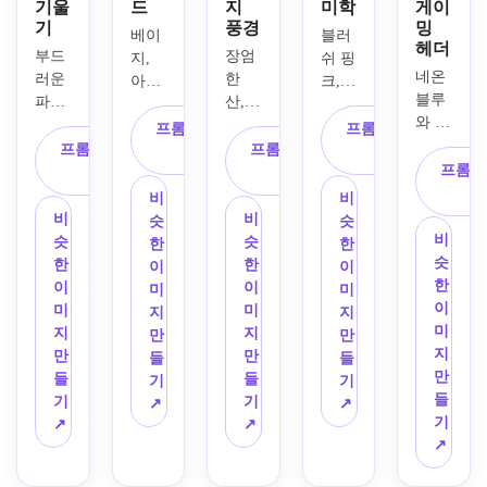
기울
드
지
미학
게이
기
풍경
밍
베이
블러
헤더
부드
장엄
지, 
쉬 핑
네온 
러운 
한 
아이
크, 
블루
파란
산, 
보리, 
세이
와 마
색에
빛나
차분
지 그
프롬프트 복
프롬프트 복
젠타 
서 보
는 황
프롬프트 복
한 골
프롬프트 복
린, 
사
사
조명, 
라색 
금빛, 
프롬프
사
드 톤
사
크림 
미래
그라
층층
의 고
톤을 
비
비
적인 
데이
이 있
급 개
사용
비
비
슷
슷
도시 
션, 
는 대
비
인 브
하여 
슷
슷
한
한
광채, 
부드
기 깊
슷
랜드
부티
한
한
이
이
디지
러운 
이, 
한
를 위
크나 
이
이
미
미
털 헤
추상
극적
이
한 우
여성
미
미
지
지
이즈, 
적인 
인 하
미
아한 
스러
지
지
만
만
강렬
흐르
늘을 
지
Facebook
운 브
만
만
들
들
한 대
는 모
특징
만
 커버 
랜드
들
들
기
기
비가 
양, 
으로 
들
배너
를 위
기
기
↗
↗
있는 
미묘
하는 
기
를 만
한 부
↗
↗
사이
한 유
판타
↗
드세
드러
버펑
리 같
지 풍
요. 
운 수