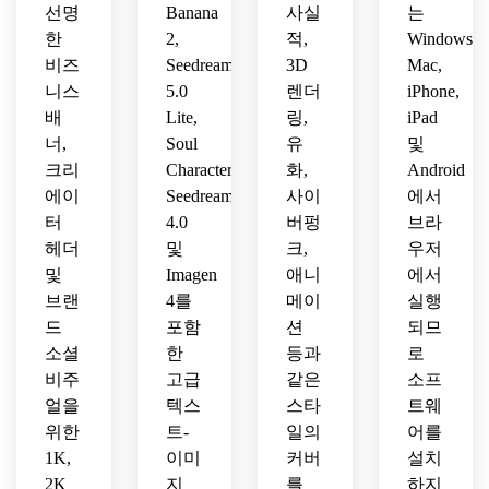
으로 
지 제
한 강
스타
고 상
선명
Banana
사실
는
편안
목에 
력한 
일 페
업적
한
2,
적,
Windows,
하게 
적합
경쟁 
이지
으로 
비즈
Seedream
3D
Mac,
느껴
한 깨
분위
에 이
유지
니스
5.0
렌더
iPhone,
지는 
끗한 
기를 
상적
하세
고요
배
Lite,
링,
iPad
중앙 
유지
인 젊
요.
한 마
영역
하세
너,
Soul
유
및
고 창
법 같
을 사
요.
의적
크리
Character,
화,
Android
은 분
용하
인 분
에이
Seedream
사이
에서
위기
세요.
위기
터
4.0
버펑
브라
를 사
를 사
헤더
및
크,
우저
용하
용하
및
Imagen
애니
에서
여 개
세요.
인 브
브랜
4를
메이
실행
랜드
드
포함
션
되므
를 사
소셜
한
등과
로
용하
비주
고급
같은
소프
세요.
얼을
텍스
스타
트웨
위한
트-
일의
어를
1K,
이미
커버
설치
2K
지
를
하지