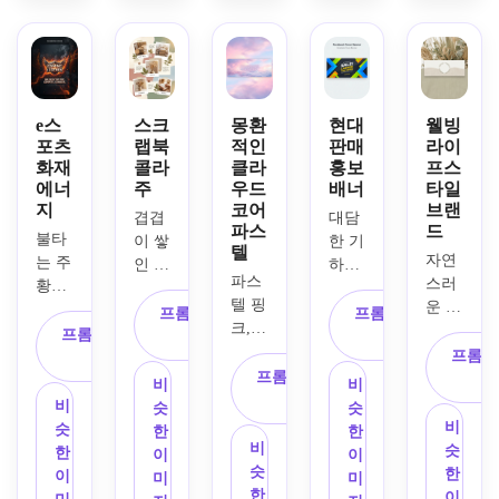
크 게
은 깊
경이 
세련
채화 
임 페
이, 
있는 
된 편
꽃무
이스
깔끔
서사
집 구
늬 페
북 커
한 프
시적
성, 
이스
버 배
리미
인 영
부드
북 커
너를 
엄 레
화 같
러운 
버를 
e스
스크
몽환
현대
웰빙
만드
이아
은 
포츠
랩북
적인
판매
라이
확산 
만드
세요. 
화재
콜라
클라
홍보
프스
웃을 
Facebook
조명, 
세요. 
에너
주
우드
배너
타일
채널 
사용
 표지
프리
손으
지
코어
브랜
이름
하여 
를 생
미엄 
로 그
겹겹
대담
파스
드
이나 
현대 
성하
불타
종이
린 식
이 쌓
한 기
텔
게임 
자연
비즈
세요. 
는 주
와 원
물 디
인 종
하학
파스
브랜
스러
니스 
초광
황색
단에
테일, 
이 질
적 모
텔 핑
드 아
운 베
브랜
범위
과 빨
서 영
통풍
감, 
양, 
프롬프트 복
프롬프트 복
크, 
이덴
이지
드를 
한 파
간색 
감을 
이 잘
프롬프트 복
찢어
생생
사
사
라벤
티티
색, 
위한 
노라
에너
프롬프
받은 
되는 
사
진 가
한 악
더, 
를 위
프롬프트 복
녹색, 
넓은 
마 구
지 효
질감, 
네거
장자
센트 
비
비
베이
해 역
사
모래 
페이
성, 
과, 
균형 
티브 
리, 
색상, 
비
슷
슷
비 블
동적
톤, 
스북 
생생
어두
잡힌 
공간, 
비
테이
깔끔
슷
한
한
루 구
인 넓
미묘
표지 
한 색
비
운 배
네거
섬세
슷
프로 
한 현
한
이
이
름, 
은 구
한 식
이미
상 등
슷
경, 
티브 
한 종
한
붙인 
대적
이
미
미
부드
성, 
물 형
지를 
급, 
한
대담
공간, 
이 질
이
요소, 
인 레