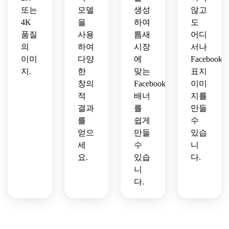
또는
모델
생성
않고
4K
을
하여
도
품질
사용
틈새
어디
의
하여
시장
서나
이미
다양
에
Facebook
지.
한
맞는
표지
창의
Facebook
이미
적
배너
지를
결과
를
만들
를
쉽게
수
얻으
만들
있습
세
수
니
요.
있습
다.
니
다.