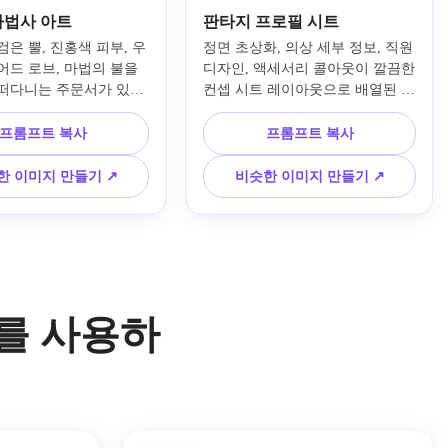
마법사 아트
판타지 프로필 시트
은 뿔, 진홍색 피부, 우
정면 초상화, 의상 세부 정보, 직원 
어드 로브, 마법의 불을 
디자인, 액세서리 콜아웃이 깔끔한 
떠다니는 주문서가 있는 
컨셉 시트 레이아웃으로 배열된 엘
티프링 마법사 캐릭터 초
프 드루이드를 위한 세련된 D&D 
을 흐르는 불씨, 깊은 루
캐릭터 참조 시트입니다. 자연 모
프롬프트 복사
프롬프트 복사
색 색상 팔레트, 극적인 
티브, 잎 질감, 부드러운 녹색과 어
 세련된 얼굴 특징, 신비
스톤 팔레트, 균형 잡힌 스튜디오 
한 이미지 만들기 ↗
비슷한 이미지 만들기 ↗
지가 가득한 높은 디테일
스타일 조명, 전문적인 판타지 디
 캐릭터 디자인.
자인 프레젠테이션.
o를 사용하