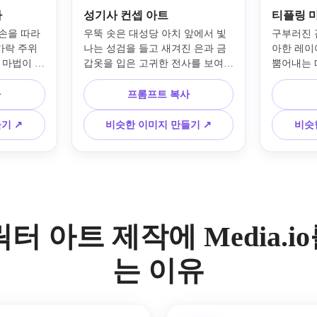
사
성기사 컨셉 아트
티플링 
손을 따라 
우뚝 솟은 대성당 아치 앞에서 빛
구부러진 검
가락 주위
나는 성검을 들고 새겨진 은과 금 
아한 레이
 마법이 있
갑옷을 입은 고귀한 전사를 보여주
뿜어내는 
마법사 초
는 판타지 성기사 컨셉 아트. 밝은 
디테일한 
 무디 대비 
광선, 반사 금속 질감, 차분한 영웅
상화. 장면
사
프롬프트 복사
로운 표현, 
적인 자세, 깔끔한 구성, 따뜻한 아
비와 호박
RPG 키 
이보리와 골드 톤, 날카로운 갑옷 
측면 조명,
기 ↗
비슷한 이미지 만들기 ↗
비슷
홍색 로브.
디테일이 있는 영화 같은 판타지 
로운 에너
일러스트레이션.
의 판타지
릭터 아트 제작에 Media.i
는 이유