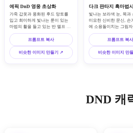
에픽 DnD 영웅 초상화
다크 판타지 흑마법
가죽 갑옷과 풍화된 후드 망토를 
빛나는 보라색 눈, 목과 
입고 희미하게 빛나는 룬이 있는 
미묘한 신비한 문신, 손
마법의 활을 들고 있는 반 엘프 레
에 소용돌이치는 그림자
인저의 영화 판타지 초상화. 안개
는 다크 판타지 DnD 흑
가 자욱한 숲 배경, 극적인 림 조
상화. 풍부한 원단 질감,
프롬프트 복사
프롬프트 복
명, 사실적인 피부 질감, 에메랄드
조명, 스모키 배경, 신비
와 골드 팔레트, 영웅적인 분위기, 
드라마틱한 분위기의 광택 
비슷한 이미지 만들기 ↗
비슷한 이미지 만들
매우 세밀한 하이 판타지 컨셉 아
아트가있는 검은색과 진
트.
DND 캐