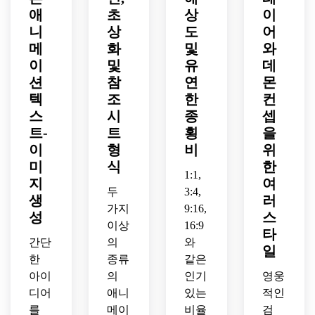
자인, 
받은 
깔끔
마틱 
애
초
상
이
토, 
영화 
레이
한 밝
스파
날카
니
상
도
어
같은 
어드 
은 배
크, 
로운 
측면 
메
화
및
와
의상, 
경, 
극적
눈, 
조명, 
섬뜩
균형 
이
및
유
데
인 블
바람
부드
한 달
잡힌 
루-오
션
참
연
몬
이 휩
러운 
빛 분
간격, 
렌지 
텍
조
한
컨
쓸리
연기 
위기, 
세련
조명, 
스
시
종
셉
는 레
배경, 
극적
된 컨
고임
트-
트
횡
을
이어
선명
인 대
셉 아
팩트 
드 헤
이
형
비
위
한 라
비, 
트 프
쇼넨 
어, 
인 워
미
식
한
시원
레젠
일러
1:1,
빛나
크, 
한 보
테이
지
여
스트
는 호
두
3:4,
세련
라색
션, 
레이
생
러
흡 테
된 셀 
가지
9:16,
과 빨
선명
션, 
성
스
크닉 
음영, 
간색 
한 윤
이상
16:9
초디
타
아우
무디 
팔레
곽선, 
테일
간단
의
와
일
라, 
인디
트, 
부드
한 의
한
종류
같은
깔끔
고와 
날카
러운 
상 접
아이
의
인기
영웅
한 구
크림
로운 
섀도
힘, 
디어
애니
있는
적인
도, 
슨 컬
구성, 
우, 
강렬
극적
를
메이
비율
검
러 팔
아름
스튜
한 분