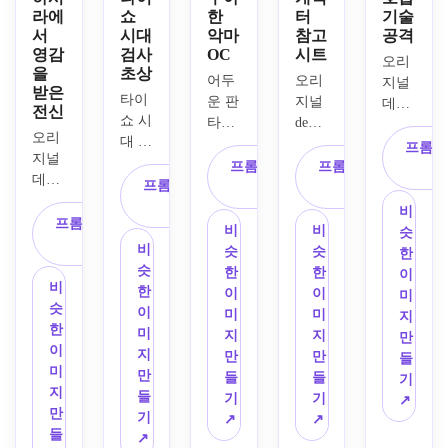
라에
쇼
한
터
기술
서
시대
악마
참고
공격
영감
검사
OC
시트
오리
을
초상
어두
오리
지널 
받은
타이
운 판
지널 
데몬 
전신
쇼 시
타지 
demon
슬레
오리
대 유
슬레
이어
프롬프
지널 
니폼
이어 
slayer 
프롬프트 복
프롬프트 복
에서 
데몬 
을 입
프롬프트 복
세계
OC를 
사
사
영감
슬레
은 오
사
에서 
위한 
을 받
비
이어
프롬프트 복
리지
영감
전문 
은 영
비
비
슷
에서 
사
널 데
을 받
애니
비
웅이 
슷
슷
한
영감
몬 슬
은 오
메이
슷
맞춤
한
한
이
을 받
비
레이
리지
션 캐
한
형 호
이
이
미
은 전
슷
어에
널 애
릭터 
이
흡 기
미
미
지
사가 
한
서 영
니메
참조 
미
술을 
지
지
만
당당
이
감을 
이션 
시트, 
지
펼치
만
만
들
한 전
미
받은 
악마 
정면 
만
는 역
들
들
기
투 포
지
캐릭
형태 
및 측
들
동적
기
기
↗
즈로 
만
터의 
캐릭
면 
기
인 애
↗
↗
서 있
들
클로
터, 
뷰, 
↗
니메