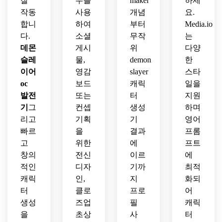
잘
우를
maker
하세
작동
사용
개념
요.
합니
하여
부터
Media.io
다.
소셜
무작
는
데몬
게시
위
다양
슬레
물,
demon
한
이어
영감
slayer
스타
oc
보드
캐릭
일을
발전
또는
터
지원
기
그
컨셉
생성
하며
리고
기획
기
영어
빠르
을
결과
프롬
고
위한
에
프트
창의
전신
이르
에
적인
디자
기까
최적
캐릭
인,
지
화되
터
클로
프로
어
생성
즈업
필
캐릭
을
초상
사
터