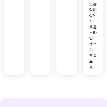
또는
악마
살인
자
호흡
스타
일
생성
기
프롬
프
트.