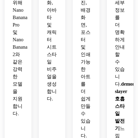
위해
화,
진,
세부
Nano
아바
배경
정보
Banana
타
화
를
Pro
및
면,
더
및
캐릭
포스
명확
Nano
터
터
하게
Banana
시트
및
안내
2와
스타
인쇄
할
같은
일
가능
수
강력
비주
한
있습
한
얼을
아트
니
모델
생성
를
다.
demon
을
합니
더
slayer
지원
다.
쉽게
호흡
합니
만들
스타
다.
수
일
있습
발전
니
기
느
다.
낌