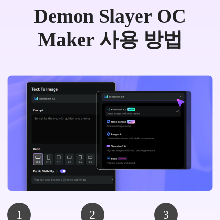
Demon Slayer OC
Maker 사용 방법
1
2
3