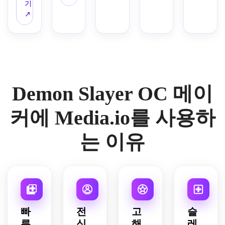
는 전
기
즈업 
빛나
상세
이션 
신 애
↗
애니
는 눈
한 유
액션 
니메
메이
을 가
니폼 
장면, 
이션 
션 초
진 우
분해, 
검 주
일러
상화, 
아한 
무기 
변의 
스트, 
강렬
얼굴, 
클로
원소 
복잡
한 디
뺨과 
즈업, 
에너
한 기
테일 
목에 
호흡 
지 트
Demon Slayer OC 메이
하학
눈매, 
화려
스타
레일, 
적 패
질감
한 진
일 심
로우 
턴이 
이 있
커에 Media.io를 사용하
홍색 
볼, 
앵글 
있는 
는 검
마킹, 
라벨
구성, 
커스
은 머
길게 
이 붙
모션 
는 이유
텀 하
리, 
흐르
은 디
헤비 
오리, 
미묘
는 머
자인 
스탠
니치
한 얼
리카
요소
스, 
린 스
굴 긁
락, 
가 있
산산
타일
힘, 
기모
는 깔
조각 
의 가
우아
노에
끔한 
지면 
타나, 
한 칼
서 영
레이
효과, 
빠
전
고
슬
흐르
라 디
감을 
아웃, 
시네
른
신,
해
레
는 망