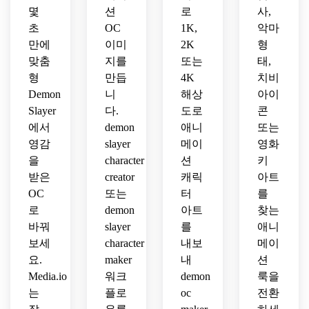
인 림 
몇
레트, 
션
로
사,
답지
디오 
위기, 
조명, 
강한 
만 위
품질
초
OC
1K,
악마
포스
광택
감성
험한 
의 캐
터에 
만에
이미
2K
형
이 나
적 존
아우
릭터 
걸맞
맞춤
지를
또는
태,
는 만
재감
라를 
디자
은 마
형
만듭
4K
치비
화 스
이 있
가진 
인 보
감
Demon
니
해상
아이
타일
는 프
고도
드
의 음
Slayer
다.
도로
콘
리미
로 디
영, 
에서
엄 키 
demon
애니
또는
테일
풍부
비주
한 애
영감
slayer
메이
영화
한 청
얼
니메
을
character
션
키
록색
이션 
받은
creator
캐릭
아트
과 실
렌더
OC
또는
터
를
버 팔
링
로
demon
아트
찾는
레트, 
프리
바꿔
slayer
를
애니
미엄 
보세
character
내보
메이
캐릭
요.
maker
내
션
터 시
Media.io
워크
demon
룩을
트 퀄
는
플로
oc
전환
리티