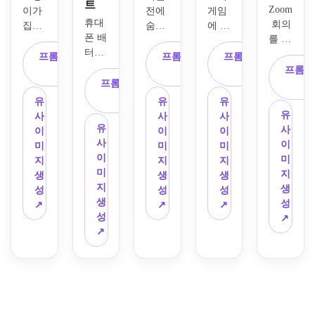
트
Zoom
이가 
전에 
게임
휴대
 회의
집에
숨겨
에 갇
폰 배
를 이
서 일
진 힘
힌 게
터리
해하
하려
을 깨
이머
프롬프트 복
프롬프트 복
프롬프트 복
가 초
는 척
고 노
닫는 
를 주
프롬프
사
사
사
능력
프롬프트 복
하는 
력하
학생
제로 
을 주
사
웃긴 
는 신
을 주
한 세
유
유
유
는 것
현대 
문 스
제로 
로 웹
유
사
사
사
을 발
만화 
유
타일
한 흑
툰 에
사
이
이
이
견한 
스트
사
의 다
백 소
피소
이
미
미
미
소녀
립을 
이
채로
년 만
드를 
미
지
지
지
에 관
생성
미
운 4
화 스
만드
지
생
생
생
한 레
하세
지
패널 
트립
세요. 
생
성
성
성
트로 
요. 
생
만화 
을 만
모바
성
↗
↗
↗
팝아
과장
성
스트
드세
일 친
↗
트 만
된 얼
↗
립을 
요. 
화적
화 스
굴 표
만드
속도
인 세
트립
정, 
세요. 
선, 
로 패
을 생
깨끗
명확
극적
널, 
성하
하고 
한 패
인 클
깨끗
세요. 
대담
널 경
로즈
한 디