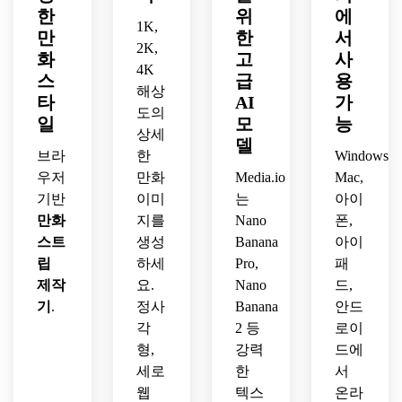
잔 같
말풍
부드
한
위
에
도시 
있는 
은 장
선과 
러운 
1K,
만
한
서
디테
시각
난스
내레
간격, 
2K,
일, 
화
고
사
적 포
러운 
이션 
부드
4K
고대
인트, 
소품, 
박스
러운 
스
급
용
해상
비 조
임팩
밝고 
를 위
빛 효
타
AI
가
명, 
도의
트 있
경쾌
한 구
과, 
일
모
능
캡션
는 캡
한 파
상세
역을 
읽기 
델
과 대
션과 
스텔 
포함
편한 
브라
한
Windows,
화 말
말풍
색상, 
하세
빈 대
우저
만화
Media.io
Mac,
풍선
선을 
읽기 
요.
화 말
기반
이미
는
아이
을 위
위한 
쉬운 
풍선
만화
지를
Nano
폰,
한 깨
개방
빈 말
을 사
스트
생성
Banana
아이
끗한 
된 텍
풍선 
용하
공간
립
하세
Pro,
패
스트 
공간
세요.
을 사
공간
을 보
제작
요.
Nano
드,
용하
을 보
여주
기
.
정사
Banana
안드
세요.
여주
세요.
각
2 등
로이
세요.
형,
강력
드에
세로
한
서
웹
텍스
온라