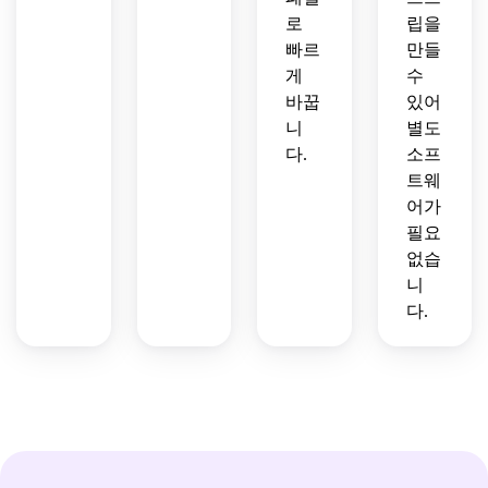
로
립을
빠르
만들
게
수
바꿉
있어
니
별도
다.
소프
트웨
어가
필요
없습
니
다.