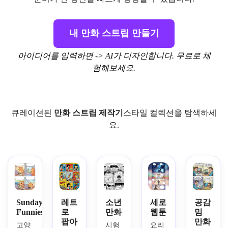
내 만화 스트립 만들기
아이디어를 입력하면 -> AI가 디자인합니다. 무료로 체
험해보세요.
큐레이션된
만화 스트립 제작기
스타일 컬렉션을 탐색하세
요.
Sunday
레트
소년
세로
공감
Funnies
로
만화
웹툰
밈
팝아
만화
고양
시험 
요리 