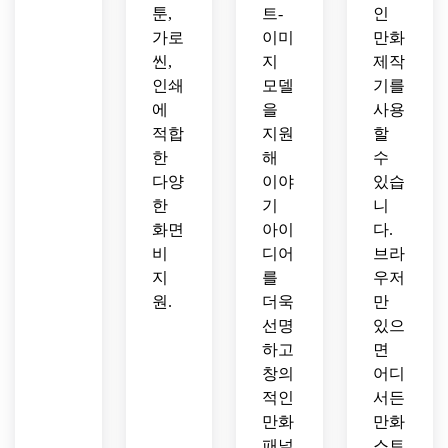
툰,
트-
인
가로
이미
만화
씬,
지
제작
인쇄
모델
기를
에
을
사용
적합
지원
할
한
해
수
다양
이야
있습
한
기
니
화면
아이
다.
비
디어
브라
지
를
우저
원.
더욱
만
선명
있으
하고
면
창의
어디
적인
서든
만화
만화
패널
스트