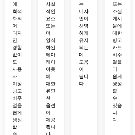
에
사실
는
또는
최적
적인
디자
소셜
화되
요소
인이
게시
어
또는
선명
물에
디자
더
하게
대한
인
양식
유지
빙고
경험
화된
되는
카드
없이
테마
데
비주
도
레이
도움
얼을
사용
아웃
이
더
자
에
됩니
쉽게
지정
대한
다.
생성
빙고
유연
할
비주
한
수
얼을
옵션
있습
쉽게
이
니
생성
제공
다.
할
됩니
수
다.