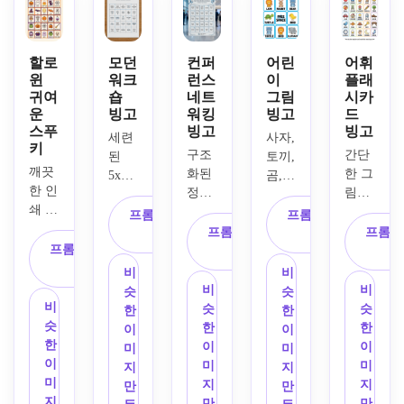
리프 
포그
한 흰
블러
스타
제목, 
래피, 
색 배
쉬 핑
킹, 
미니
연필, 
경, 
크, 
나무, 
멀리
할로
모던
컨퍼
어린
어휘
책, 
교사 
크림, 
사탕 
윈
워크
런스
이
플래
스트 
사과, 
친화
옅은 
지팡
귀여
숍
네트
그림
시카
구성, 
운
빙고
워킹
빙고
드
자, 
적인 
파란
이, 
깨끗
스푸
빙고
빙고
가위, 
워크
색 팔
포장 
한 흰
세련
사자, 
키
배낭, 
시트 
레트, 
선물
구조
간단
색 공
된 
토끼, 
별과 
구성, 
둥근 
을 포
깨끗
화된 
한 그
간, 
5x5 
곰, 
같은 
사각
우아
함한 
한 인
정사
림이 
부드
그리
거북
귀여
형 사
한 타
아늑
쇄 가
각형 
그려
러운 
드, 
이, 
프롬프트 복
프롬프트 복
운 학
이의 
이포
한 휴
능한 
그리
진 객
종이 
파란
프롬프트 복
새, 
프롬프
사
사
교 테
명확
그래
일 일
그리
프롬프트 복
드, 
체와 
질감, 
색과 
사
코끼
마 아
한 간
피, 
러스
드, 
사
현대
명확
세련
회색 
리와 
비
비
이콘, 
격, 
통풍
트레
호박, 
적인 
한 단
된 고
기업 
같은 
비
비
슷
슷
밝은 
차분
이 잘
이션, 
박쥐, 
기업 
어 라
급 이
비
팔레
귀여
슷
슷
한
한
기본 
한 교
되는 
풍부
사탕, 
브랜
벨을 
벤트 
슷
트, 
운 동
한
한
이
이
색상, 
실 분
구성, 
한 빨
유령, 
딩 스
결합
분위
한
미묘
물 아
이
이
미
미
흰색 
위기, 
부드
간색
검은 
타일, 
한 
기, 
이
한 아
이콘
미
미
지
지
배경, 
최소
러운 
과 녹
고양
추상
ESL 
읽을 
미
이콘 
으로 
지
지
만
만
균형 
한의 
조명 
색 팔
이, 
적인 
어휘 
수 있
지
악센
채워
만
만