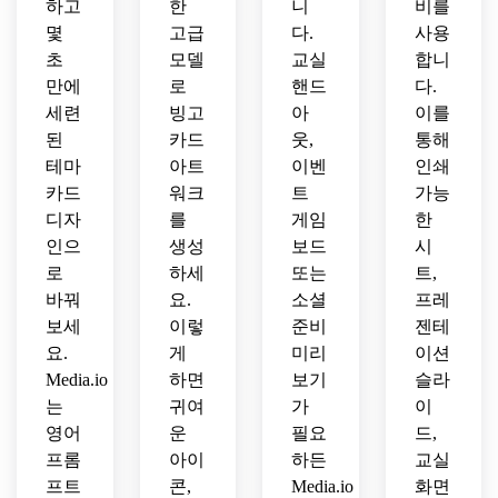
하고
한
니
비를
몇
고급
다.
사용
초
모델
교실
합니
만에
로
핸드
다.
세련
빙고
아
이를
된
카드
웃,
통해
테마
아트
이벤
인쇄
카드
워크
트
가능
디자
를
게임
한
인으
생성
보드
시
로
하세
또는
트,
바꿔
요.
소셜
프레
보세
이렇
준비
젠테
요.
게
미리
이션
Media.io
하면
보기
슬라
는
귀여
가
이
영어
운
필요
드,
프롬
아이
하든
교실
프트
콘,
Media.io
화면