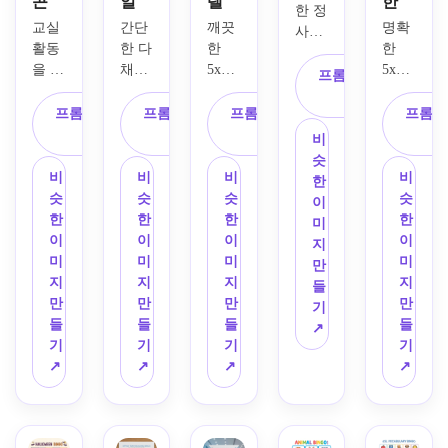
콘
일
텔
한
한 정
교실 
간단
깨끗
명확
사각
활동
한 다
한 
한 
형 그
을 위
채로
5x5 
5x5 
리드, 
프롬프트 복
한 밝
운 
그리
인쇄 
중립
사
은 인
5x5 
드, 
가능
프롬프트 복
프롬프트 복
프롬프트 복
프롬프
적인 
쇄 가
그리
병, 
한 그
사
사
사
베이
비
능한 
드, 
딸랑
리드
지와 
슷
빙고 
대담
이, 
가 있
비
비
비
비
샴페
한
카드 
한 세
원피
는 축
슷
슷
슷
슷
인 색
이
디자
리프 
스, 
제 크
한
한
한
한
상 팔
미
인으
없는 
유모
리스
이
이
이
이
레트, 
지
로, 
제목, 
차, 
마스 
미
미
미
미
모서
만
깨끗
높은 
젖꼭
빙고 
지
지
지
지
리의 
들
한 
가독
지와 
카드 
만
만
만
만
미묘
기
5x5 
성, 
같은 
디자
들
들
들
들
한 플
↗
그리
밝은 
수채
인, 
기
기
기
기
로럴 
드, 
기본 
화 스
장식
↗
↗
↗
↗
라인 
읽기 
색상 
타일
품, 
아트, 
쉬운 
악센
의 아
진저
우아
크고 
트, 
기 아
브레
한 세
타이
깨끗
이콘, 
드, 