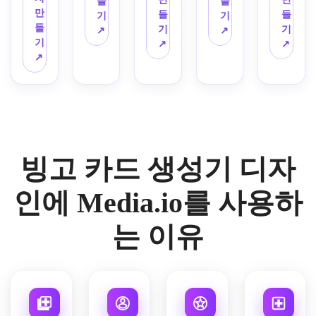
들
들
잡힌 
장식, 
효과, 
레트, 
달과 
기하
빙고 
는 정
만
트, 
진 다
들
들
기
기
간격, 
선명
매력
눈 같
같은 
학적 
카드 
사각
들
깔끔
채로
기
기
↗
↗
어린
한 고
적인 
은 악
가족 
악센
디자
형 라
기
한 세
운 그
↗
↗
이 친
해상
인쇄 
센트, 
친화
트, 
인, 
벨, 
↗
리프 
리드, 
화적
도의 
가능
따뜻
적인 
멋진 
깔끔
인쇄 
없는 
밝고 
인 워
세련
한 파
하고 
아이
중립 
한 교
가능
타이
쾌활
크시
된 인
티 게
쾌활
콘, 
팔레
실 친
한 프
포그
한 팔
트 미
쇄 가
임 스
한 분
보라
트, 
화적
리미
래피, 
레트, 
학, 
능한 
타일, 
위기, 
색과 
가독
인 그
엄 문
최소
두꺼
선명
레이
세련
대담
주황
성이 
리드
구류 
한의 
운 윤
한 
아웃
된 질
한 읽
빙고 카드 생성기 디자
색 팔
높은 
로 배
미학, 
레이
곽선, 
선, 
으로 
감, 
을 수 
레트, 
텍스
열, 
선명
아웃, 
간단
세련
디자
프리
있는 
장난
트, 
밝지
하고 
넉넉
한 모
인에 Media.io를 사용하
된 교
인된 
미엄 
문자, 
스러
스마
만 균
광택
한 공
양, 
육적 
초등 
고해
균형 
운 타
트 화
형 잡
이 나
간, 
명확
는 이유
레이
시력 
상도 
잡힌 
이포
이트 
힌 색
는 고
프레
하게 
아웃, 
단어
마감
구성, 
그래
스페
상 코
품질 
젠테
읽을 
고해
를 위
이 있
질감 
피, 
이스, 
딩, 
디자
이션 
수 있
상도 
한 교
는 부
있는 
가벼
균형 
깔끔
인이 
친화
는 라
인쇄 
육용 
드러
종이 
운 종
잡힌 
한 워
있는 
적인 
벨, 
가능 
빙고 
운 파
느낌, 
이 질
구성, 
크시
현대
구성, 
미취