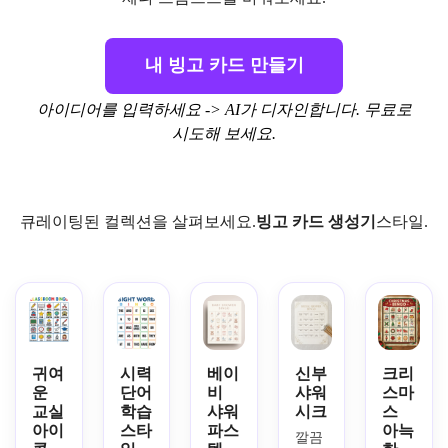
내 빙고 카드 만들기
아이디어를 입력하세요 -> AI가 디자인합니다. 무료로
시도해 보세요.
큐레이팅된 컬렉션을 살펴보세요.
빙고 카드 생성기
스타일.
귀여
시력
베이
신부
크리
운
단어
비
샤워
스마
교실
학습
샤워
시크
스
아이
스타
파스
아늑
깔끔