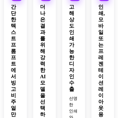
품질
카드 
스텔 
가족 
감, 
미묘
트 레
적인 
세련
학 아
간
더
고
인
이 특
비주
베이
친화
기발
한 질
이아
신부 
된 비
동 워
단
나
해
쇄,
징입
얼입
비 샤
적인 
한 무
감, 
웃, 
샤워 
즈니
크시
니다.
니다.
워 빙
스타
한
은
상
모
드, 
전문
높은 
빙고 
스 디
트 구
고 카
일, 
선명
텍
결
적인 
도
바
가독
카드 
자인, 
성, 
드 디
고해
한 사
이벤
성, 
비주
읽을 
친근
스
과
인
일
자인.
상도 
각형 
트 분
최소
얼.
수 있
한 분
트
를
쇄
또
계절 
구분, 
위기, 
한의 
는 정
위기, 
프
위
가
는
게임 
광택
프리
방해, 
사각
깨끗
롬
해
능
프
보드.
이 나
미엄 
지지
형 텍
한 배
프
강
한
레
는 구
인쇄 
적인 
스트 
경, 
트
력
디
젠
성, 
디자
학습 
영역, 
균형 
읽기 
에
한
인 미
자
테
분위
프린
잡힌 
쉬운 
학, 
기, 
터 친
간격, 
서
AI
인
이
라벨, 
깔끔
선명
화적
인쇄 
빙
모
수
션
매력
한 계
한 개
인 스
가능
고
델
출
레
적인 
층, 
요, 
타일, 
하고 
비
을
이
계절 
비즈
정리
이벤
고해
선명
주
선
아
파티 
니스 
된 구
트 핸
상도 
한
얼
택
웃
스타
네트
성, 
드아
교육
인쇄
일, 
만
하
워킹 
용
인쇄 
웃에 
용 게
와