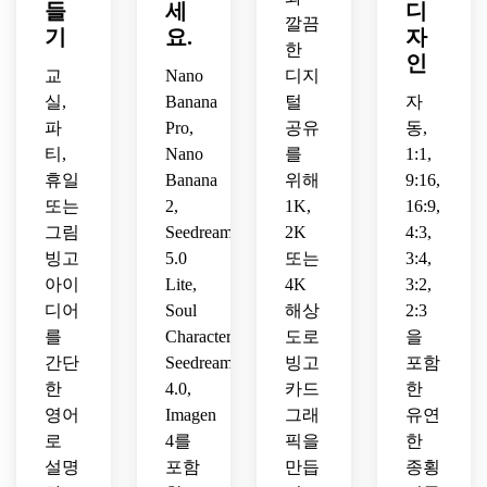
선명
활동
가능
적합
임 디
들
세
디
깔끔
한 고
을 위
한 교
한 선
자인
기
요.
자
해상
한
한 선
육 리
명한 
을 특
인
도 출
명한 
소스 
교
고해
Nano
디지
징으
력이 
고해
스타
상도 
로 하
실,
Banana
털
자
있는 
상도 
일, 
마감
는 어
파
Pro,
공유
동,
귀여
룩이 
세련
이 특
린이
티,
Nano
를
1:1,
운 소
있는 
된 고
징인 
를 위
휴일
Banana
위해
9:16,
름 돋
세련
해상
사무
한 유
또는
2,
1K,
16:9,
는 할
된 컨
도 교
실 팀 
쾌한 
로윈 
그림
Seedream
2K
4:3,
퍼런
육 마
빌딩 
그림 
빙고 
스 네
감.
빙고
워크
5.0
또는
빙고 
3:4,
카드.
트워
숍을 
카드.
아이
Lite,
4K
3:2,
킹 빙
위한 
디어
Soul
해상
2:3
고 카
현대
를
Character,
도로
을
드 비
적인 
간단
Seedream
빙고
포함
주얼.
전문 
한
4.0,
카드
한
빙고 
영어
Imagen
그래
유연
카드
로
입니
4를
픽을
한
다.
설명
포함
만듭
종횡