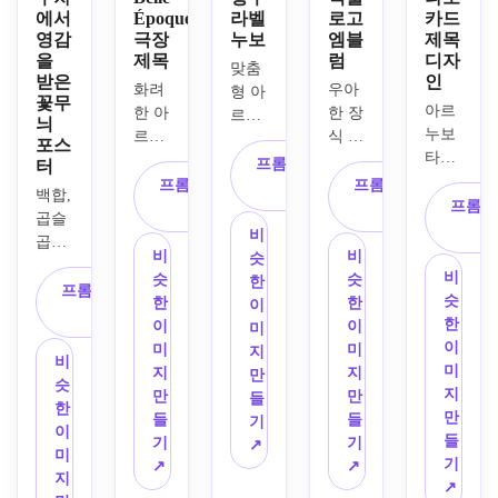
에서
Époque
라벨
로고
카드
영감
극장
누보
엠블
제목
을
제목
럼
디자
맞춤
받은
인
화려
우아
형 아
꽃무
아르
한 아
한 장
르누
늬
누보 
르누
식 문
보 타
포스
타로
보 문
자로 
이포
프롬프트 복
터
에서 
자로 
스타
프롬프트 복
그래
프롬프트 복
사
백합, 
영감
"LE 
일링
프롬프
사
피로 
사
곱슬
을 받
GRAND
된 
브랜
비
곱슬
은 제
"VERDANT
드 이
비
비
슷
한 덩
목 디
SOIR"라
비
름 
슷
슷
한
굴, 
프롬프트 복
자인
는 텍
HOUSE"라
슷
"ÉTOILE
한
한
이
대칭
사
을 만
스트
는 텍
한
이
이
미
적인 
들어 
가 있
스트
이
VERTE"가
미
미
지
꽃 프
비
"달
는 
가 있
미
 있는 
지
지
만
레임
슷
의 정
Belle 
는 아
지
고급 
만
만
들
으로 
한
원"이
Époque
르누
만
향수 
들
들
기
둘러
이
라는 
보 로
들
라벨
기
기
↗
싸인 
미
문구
theatre
고 엠
기
을 디
↗
↗
우아
지
를 화
 타이
블럼
↗
자인