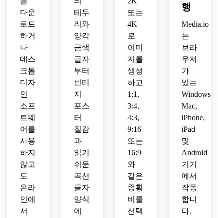
을
늬
2K
고 수
되고, 
브랜
드 스
로 유
행
작업
다운
테두
또는
대칭
딩 프
타일
지하
으로 
적이
로드
리와
4K
레젠
Media.io
이 어
면서 
만들
며, 
테이
우러
장식
하거
양각
로
는
어졌
웨딩 
션에 
진 수
적인 
나
금색
이미
브라
으며 
문구
매우 
평 구
곡선
데스
글자
지를
우저
프리
류나 
읽기 
성을 
이 있
크톱
부터
생성
가
미엄 
세이
쉬워
사용
는 매
디자
빈티
하고
있는
제과 
브 더 
야 합
하세
장 간
포장 
인
지
1:1,
Windows,
데이
니다.
요.
판 구
모형
트 디
소프
포스
3:4,
Mac,
성을 
에 대
자인
사용
트웨
터
4:3,
iPhone,
해 읽
에 적
하세
어를
질감
9:16
iPad
기 쉬
합합
요.
사용
과
또는
및
워야 
니다.
하지
읽기
16:9
Android
합니
않고
쉬운
와
기기
다.
도
곡선
같은
에서
온라
글자
종횡
작동
인에
양식
비를
합니
서
에
선택
다.