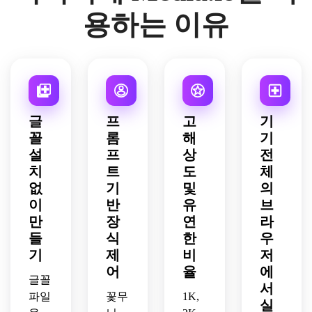
구성, 
사용
한 엠
세련
한 간
색, 
며, 
고 고
념에 
어야 
용하는 이유
풍부
하고, 
보싱 
된 라
격, 
이끼 
소셜 
급스
적합
합니
하게 
식물
질감, 
인 밸
부드
녹색, 
공유
럽게 
하도
다.
장식
적 풍
부드
런스, 
러운 
크림
에 친
유지
록 유
적이
미, 
러운 
미니
베이
과 같
화적
하세
지하
면서
우아
조명, 
멀리
지와 
은 따
이어
요.
세요.
도 읽
한 포
세련
스트 
차콜 
뜻한 
야 합
기 쉬
장 레
된 초
장식 
톤, 
빈티
니다.
글
프
고
기
운 제
이아
대장 
디테
미묘
지 색
꼴
롬
해
기
목을 
웃, 
스타
일을 
한 빈
상을 
사용
설
프
상
전
라벨 
일을 
사용
티지 
포함
하세
질감, 
사용
치
트
도
체
하세
우아
하세
요.
장식 
하세
요. 
함, 
없
기
및
의
요. 
프레
요. 
결과
현대
텍스
이
반
유
브
임을 
모노
는 현
적인 
트를 
만
장
연
라
사용
그램
대적
선명
대담
들
식
한
우
하세
을 우
이고, 
함과 
하고 
기
제
비
저
요. 
아하
세련
장식
읽기 
어
율
에
문자
고, 
되고, 
적인 
쉽고 
글꼴
는 풍
통풍
서
세련
타이
매력
파일
꽃무
1K,
부하
이 잘 
되고, 
틀 카
실
적으