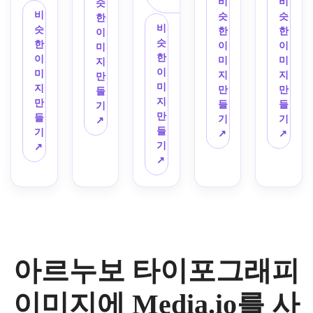
는 이
나잇 
비
비
이아
일로 
슷
한 포
한 크
피로 
이니
으로 
단순
비
름이 
블루 
슷
슷
웃을 
워드
한
장 구
림, 
"MAISON
셜 
비
"SOLSTICE"라
화된 
슷
적힌 
악센
한
한
추가
마크
이
성을 
세이
"A & 
슷
는 이
식물 
한
아르
트, 
이
이
하세
를 둘
미
사용
지 그
CACAO"라
E"를 
한
름에 
장식
이
누보 
중심
미
미
요. 
러싸
지
하세
린, 
고 적
사용
이
대한 
품, 
미
카페 
이 있
지
지
세련
세요. 
만
요. 
먼지 
힌 빈
하여 
미
현대 
차분
지
간판
는 신
만
만
된 곡
로고
들
결과
많은 
티지 
낭만
지
아르
한 중
만
을 디
비로
들
들
선, 
를 읽
기
는 프
장미 
초콜
적인 
만
누보 
립적
들
자인
운 구
기
기
따뜻
기 쉽
↗
리미
팔레
릿 상
아르
들
워드
인 배
기
하세
성을 
↗
↗
한 세
고, 
엄, 
트, 
자 제
누보 
기
마크
경이 
↗
요. 
추가
피아 
균형 
빈티
부드
목을 
모노
↗
를 만
있는 
스테
하세
톤, 
잡히
지, 
러운 
생성
그램
드세
세련
인드 
요. 
우아
고, 
여성
빈티
하세
을 제
요. 
된 모
글라
이미
한 파
프리
스럽
지 프
요. 
작하
단색 
노라
스 악
지는 
리 포
미엄
고 고
린트 
코코
세요. 
크림
인 아
센트, 
빈티
스터 
이며, 
급 브
질감, 
아 브
아이
과 검
르누
꽃 모
지하
에너
부티
랜딩
우아
라운, 
보리
정색 
보 헤
티브, 
고, 
지로 
크 브
을 위
한 라
아르누보 타이포그래피
앤틱 
와 골
팔레
더로 
장식
마법 
헤드
랜드 
해 세
인 워
골드, 
드 팔
트, 
바꾸
용 테
같고, 
라인
아이
련된 
크, 
크림 
레트, 
편집 
세요. 
이미지에 Media.io를 사
두리, 
장식
을 선
덴티
느낌
중앙 
톤을 
미묘
간격, 
깔끔
호박
적이
명하
티 개
이 들