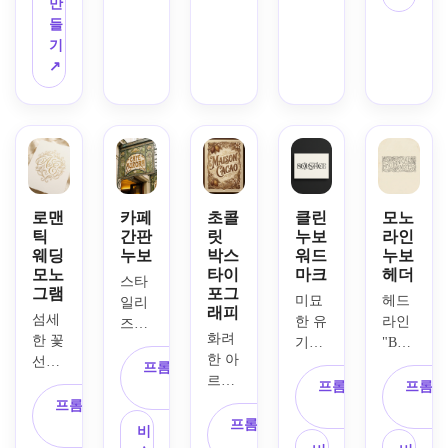
하고 
만
려하
틀 카
을 생
하세
흐르
들
고 읽
드를 
성합
요. 
는 문
기
을 수 
만드
니다. 
양각 
자 형
↗
있는 
세요. 
부드
금색 
식으
글자
금색 
러운 
문자, 
로 
로 만
악센
아이
타원
"LUMIERE"라
드세
트, 
보리 
형 프
는 텍
요. 
아치
배경
레임, 
스트
천상
형 프
에 식
꽃 장
를 특
의 상
레임, 
물 덩
식품, 
징으
로맨
카페
초콜
클린
모노
징, 
앤틱 
굴, 
에메
로 하
틱
간판
릿
누보
라인
달과 
종이 
곡선 
랄드 
는 장
웨딩
누보
박스
워드
누보
별 모
질감, 
라인
및 크
모노
타이
마크
헤더
식용 
스타
티브, 
장식
워크, 
림 색
그램
포그
아르
미묘
헤드
일리
꽃 모
용 테
대칭 
상, 
래피
누보 
섬세
한 유
라인 
즈된 
서리, 
두리, 
프레
섬세
타이
화려
한 꽃 
기적 
"BOTANI
맞춤
앤틱 
극적
임, 
한 식
포그
한 아
선과 
곡선
형 문
골드 
프롬프트 복
인 빈
섬세
물 스
래피 
르누
우아
과 절
NOTES"
자로 
프롬프트 복
프롬프
잉크, 
사
티지 
한 장
크롤 
포스
보 타
한 곡
프롬프트 복
제된 
 흐르
"café 
사
깊은 
포스
식용 
워크, 
터. 
이포
선이 
프롬프트 복
사
꽃 기
는 곡
AURORA"라
미드
터 레
디테
비
선명
차분
그래
얽힌 
사
하학
선, 