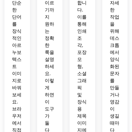
단순
이르
합니
자세
한
기까
다.
한
단어
지
이를
작업
를
원하
통해
을
장식
는
인쇄
위해
적인
정확
조
데스
아르
한
각,
크톱
누보
룩을
포장
에서
텍스
설명
모
양식
트
하세
형,
화된
이미
요.
소셜
문자
지로
이렇
그래
를
바꿔
게
픽
만들
보세
하면
및
거나
요.
이
장식
영감
브라
도구
용
이
우저
가
제목
생길
에서
둘
이미
때마
직접
다
지에
다