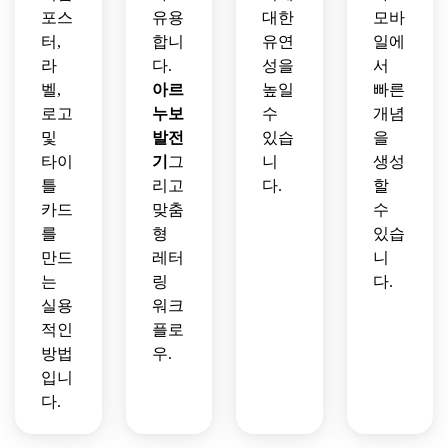
포스
유용
대한
모바
터,
합니
유연
일에
라
다.
성을
서
벨,
아르
높일
빠른
로고
누보
수
개념
및
발전
있습
을
타이
기
그
니
생성
틀
리고
다.
할
카드
맞춤
수
를
형
있습
만드
레터
니
는
링
다.
실용
워크
적인
플로
방법
우.
입니
다.