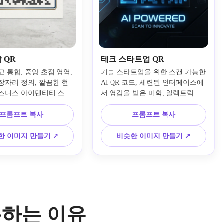
 QR
테크 스타트업 QR
 통합, 중앙 초점 영역, 
기술 스타트업을 위한 스캔 가능한 
장자리 정의, 깔끔한 현
AI QR 코드, 세련된 인터페이스에
즈니스 아이덴티티 스타
서 영감을 받은 미학, 일렉트릭 블
잡힌 간격, 전문적인 대
루 악센트, 미래적인 미니멀리즘, 
 디지털 마감, 미묘한 브
선명한 기하학, 어두운 현대적인 
프롬프트 복사
프롬프트 복사
 악센트, 프레젠테이션 
배경, 미묘한 유리 질감, 선명한 조
 웹사이트, 명함, 포장 
명, 혁신적인 SaaS 브랜드 분위기, 
한 이미지 만들기 ↗
비슷한 이미지 만들기 ↗
 자료에 대한 실용적인 
웹 준비 구성, 랜딩 페이지, 데크 
 스캔 가능한 브랜드 
및 제품 출시를 위한 보존된 스캔 
를 만듭니다.
친화적인 구조 디자인.
사용하는 이유