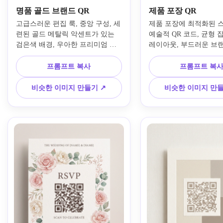
명품 골드 브랜드 QR
제품 포장 QR
고급스러운 편집 룩, 중앙 구성, 세
제품 포장에 최적화된 스
련된 골드 메탈릭 악센트가 있는 
예술적 QR 코드, 균형 
검은색 배경, 우아한 프리미엄 브
레이아웃, 부드러운 브랜
랜드 분위기, 선명한 고대비 코드 
팔레트, 코드 주변의 미
구조, 미묘한 광택과 질감, 깨끗한 
에서 영감을 받은 일러스
프롬프트 복사
프롬프트 복
네거티브 공간, 광택이 나는 마케
프리미엄 상업적 느낌, 
팅 준비 마감, 시각적으로 풍부하
백, 부드러운 무광택 질감
비슷한 이미지 만들기 ↗
비슷한 이미지 만들
지만 명확하게 읽을 수 있는 스캔 
가독성 모듈, 현대적인 포
가능한 AI QR 코드를 디자인하세
미학, 라벨, 상자 및 인
요.
적입니다.