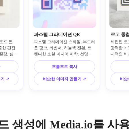
파스텔 그라데이션 QR
로고 통합
프 톤, 
파스텔 그라데이션 스타일, 부드러
세련된 로고
한 편집 
운 핑크, 라벤더, 하늘색 전환, 트
강력한 가
질감, 심플
렌디한 소셜 미디어 미학, 선명한 
대적인 비
드러운 그
기하학적 레이아웃, 밝지만 균형 
일, 균형 
타일링, 선
잡힌 조명, 통풍이 잘되는 배경, 부
비, 세련된
사
프롬프트 복사
배경, 라이
드러운 광택 질감, 현대적이고 친
랜드 색상
 프로필에 
절한 분위기, 강력한 가독성으로 
준비 구성,
기 ↗
비슷한 이미지 만들기 ↗
비슷
사용하여 미
스캔 가능한 QR 코드를 생성하여 
및 캠페인
R 코드를 
예술적 효과가 스캔 성능을 압도하
가독성으로
지 않습니다.
QR 코드
코드 생성에 Media.io를 