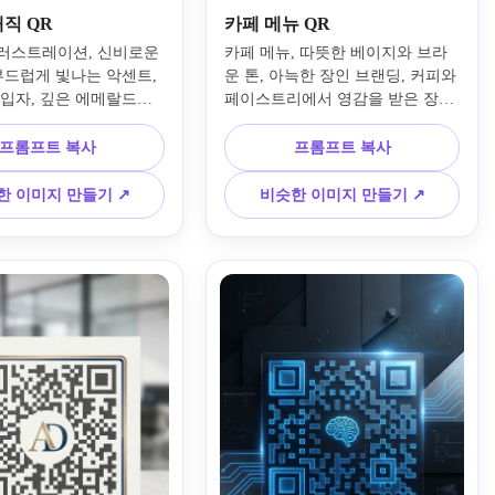
직 QR
카페 메뉴 QR
러스트레이션, 신비로운 
카페 메뉴, 따뜻한 베이지와 브라
부드럽게 빛나는 악센트, 
운 톤, 아늑한 장인 브랜딩, 커피와 
 입자, 깊은 에메랄드와 
페이스트리에서 영감을 받은 장식 
트, 영화 같은 분위기, 
디테일, 부드러운 자연 조명, 매력
스토리텔링 분위기, 보존
적인 테이블 탑 프레젠테이션, 깔
프롬프트 복사
프롬프트 복사
QR 레이아웃, 풍부한 질
끔하고 읽을 수 있는 대비, 미묘한 
 하이라이트, 균형 잡힌 
종이 질감, 친절한 중소기업 느낌, 
한 이미지 만들기 ↗
비슷한 이미지 만들기 ↗
합된 스캔 가능한 QR 코
간판, 메뉴 및 테이크어웨이 포장
하여 코드가 매력적이고 
에 이상적입니다.
 있도록 합니다.