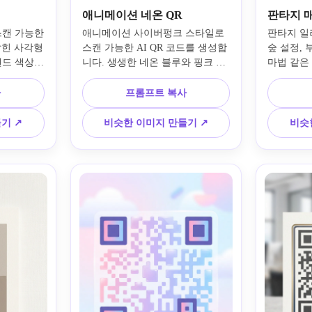
애니메이션 네온 QR
판타지 매
캔 가능한 
애니메이션 사이버펑크 스타일로 
판타지 일
잡힌 사각형 
스캔 가능한 AI QR 코드를 생성합
숲 설정, 
드 색상 
니다. 생생한 네온 블루와 핑크 광
마법 같은
묘한 제품
채, 미래 지향적인 도시 분위기, 역
보라색 팔레
트레이션, 
동적인 조명, 날카로운 가장자리, 
매혹적인 
사
프롬프트 복사
깨끗한 공
고대비 QR 기하학 보존, 활기찬 분
된 기능적 
, 강력한 
위기, 세련된 디지털 텍스처, 소셜 
감, 빛나는
기 ↗
비슷한 이미지 만들기 ↗
비슷
장 모형 
미디어 친화적인 구성, 세부하지만 
대비가 혼
서트에 실용
읽기 쉬운 대담한 바이러스 시각 
드를 제작
효과를 제공합니다.
사용할 수