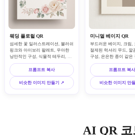
웨딩 플로럴 QR
미니멀 베이지 QR
섬세한 꽃 일러스트레이션, 블러쉬 
부드러운 베이지, 크림, 토
핑크와 아이보리 팔레트, 우아한 
절제된 럭셔리 무드, 깔끔
낭만적인 구성, 식물적 테두리, 부
구성, 은은한 종이 같은 
드러운 확산 조명, 프리미엄 문구 
한 기하학적 밸런스, 부
질감, 우아한 미니멀 디테일, 세련
림자, 현대적인 미적 스
프롬프트 복사
프롬프트 복
된 타이포그래피에서 영감을 받은 
명한 대비 블록, 깔끔한 
균형, 인쇄 및 디지털 RSVP 공유
프 스타일 브랜드와 소셜
비슷한 이미지 만들기 ↗
비슷한 이미지 만들
를 위한 보존된 QR 가독성으로 스
적합한 세련된 마감을 
캔 가능한 결혼 초대장 QR 코드를 
니멀리스트 스캔 가능 Q
만드세요.
만듭니다.
AI QR 