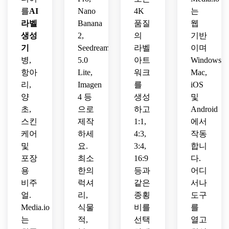
중소
에서 
드를 
닌 고
면서
를
AI
Nano
4K
는
기업 
돋보
선도
급 지
도 따
매력
라벨
Banana
품질
웹
이는 
하는 
역 제
뜻한 
과 아
소셜 
뷰티 
품 포
생성
2,
포장 
의
기반
늑한 
미디
브랜
장을 
컨셉
기
Seedream
라벨
이며
계절 
어 친
드를 
초대
병,
5.0
아트
Windows,
분위
화적
위한 
합니
항아
Lite,
워크
Mac,
기가 
인 디
시선
다.
리,
Imagen
를
iOS
있는 
자인
을 사
양
4 등
생성
및
달콤
로잡
한 수
초,
으로
하고
Android
는 패
제 브
키지 
스킨
제작
1:1,
에서
랜딩
디자
케어
하세
4:3,
작동
인
및
요.
3:4,
합니
포장
최소
16:9
다.
용
한의
등과
어디
비주
럭셔
같은
서나
얼.
리,
종횡
도구
Media.io
식물
비를
를
는
적,
선택
열고