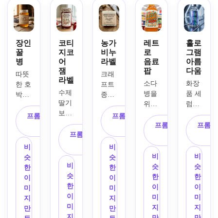
어두
스타
트레
이지
딩, 
운 세
일, 
이션, 
와 아
균형 
리프 
클린 
구세
이보
잡힌 
타이
모던 
계 타
리 컬
구성, 
포그
레이
장인
코티
농가
레트
홀로
이포
러 팔
미묘
꿀
지코
비누
로
그램
래피, 
아웃, 
그래
레트, 
병
어
라벨
음료
아름
한 엠
중앙 
미묘
피 스
잼
팝
다움
세련
보싱 
문장 
한 리
타일, 
따뜻
크래
라벨
된 세
디테
엠블
프 및 
소다
화장
세피
한 호
프트 
리프 
일, 
수제 
럼, 
플로
병을 
품 세
아와 
박색, 
종이 
및 무
매끄
딸기 
고급 
럴 일
위한 
럼을 
조용
크림, 
질감
세리
러운 
보존
포도
러스
대담
위한 
한 갈
크래
의 농
프롬프트 복
프롬프트 복
프 타
항아
용 귀
원 일
트레
한 복
미래 
색 
프트 
가 스
프롬프트 복
프롬프
사
사
이포
리 표
여운 
러스
이션, 
프롬프트 복
고풍 
뷰티 
톤, 
종이 
타일
사
그래
면, 
코티
트레
부드
사
음료 
라벨 
세부
톤의 
의 비
비
비
피 스
고대
지코
이션, 
러운 
라벨 
컨셉, 
적인 
소박
누 라
비
비
슷
슷
타일
비 무
어 잼 
균형 
매트 
아트
홀로
라인
비
한 꿀 
벨 디
슷
슷
한
한
링, 
드, 
라벨, 
잡힌 
텍스
워크, 
그램 
워크, 
슷
항아
자인, 
한
한
이
이
우아
부드
부드
수직 
처, 
포화 
크롬 
향수
한
리 라
심플
이
이
미
미
한 스
러운 
러운 
구성, 
사실
오렌
효과, 
를 불
이
벨 컨
한 블
미
미
지
지
페이
방향
파스
세련
적인 
지, 
무지
러일
미
셉, 
랙 타
지
지
만
만
싱, 
성 조
텔 팔
된 헤
병 또
청록
개 그
으키
지
손으
이포
만
만