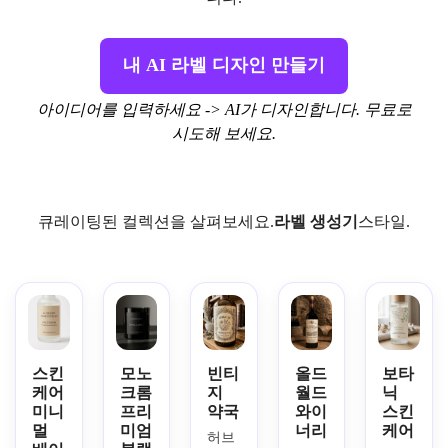
내 AI 라벨 디자인 만들기
아이디어를 입력하세요 -> AI가 디자인합니다. 무료로
시도해 보세요.
큐레이팅된 컬렉션을 살펴보세요.
라벨 생성기
스타일.
스킨
모노
빈티
올드
보타
케어
크롬
지
월드
닉
미니
프리
약국
와이
스킨
멀
미엄
너리
케어
허브 