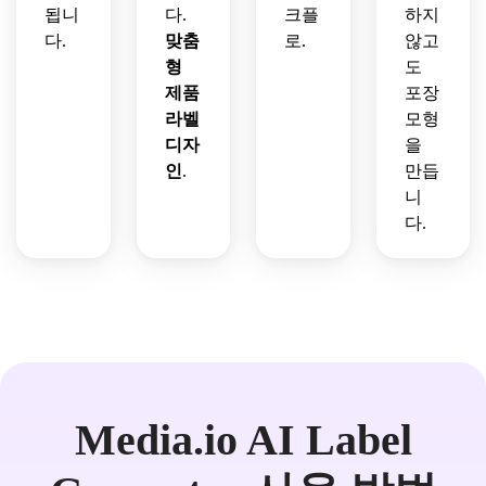
됩니
다.
크플
하지
다.
맞춤
로.
않고
형
도
제품
포장
라벨
모형
디자
을
인
.
만듭
니
다.
Media.io AI Label