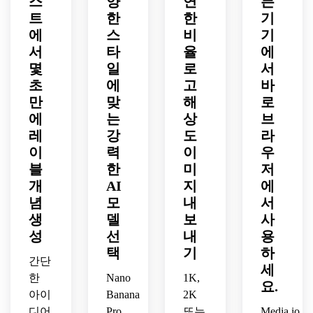
스
양
연
든
부드
적인 
틱한 
시대
브랜
포장 
프리
한 시
소량 
트
한
한
기
러운 
제품 
빈티
를 초
드를 
표면, 
미엄 
장 스
무드, 
에
스
비
기
스튜
모형
지 마
월한 
위한 
재미
보틀 
타일
사실
디오 
서
타
율
에
켓 미
무드
광택 
있는 
모형, 
의 분
적인 
조명, 
학, 
패키
몇
일
로
상업
서
시원
위기, 
비누 
프리
사실
지 컨
용 브
한 에
사실
바 모
초
에
고
바
미엄 
적인 
셉
랜딩, 
디터
적인 
형, 
만
맞
해
로
프린
항아
사실
리 조
유리 
부드
에
는
상
브
트 레
리 포
적인 
명, 
항아
러운 
레
강
도
라
디 에
장 모
병 모
세련
리 모
오버
이
력
이
우
스테
형, 
형, 
된 테
형, 
헤드 
틱
블
한
미
저
부드
밝은 
크 럭
자연
조명, 
러운 
개
AI
지
스튜
에
셔리 
스러
유기
자연 
디오 
무드, 
운 측
농 수
념
모
내
서
조명, 
조명, 
반사 
면 조
제 목
생
델
보
사
균형 
발랄
소재
명, 
욕 제
성
선
내
용
잡힌 
한 젊
로 최
정통 
품 라
택
기
하
라벨 
은 분
소한
유기
인을 
간단
세
구성, 
위기, 
의 구
농 캐
위한 
한
Nano
1K,
요.
매력
소매 
성, 
릭터
미니
아이
Banana
2K
적인 
선반
트렌
를 지
멀하
디어
Pro,
또는
Media.io