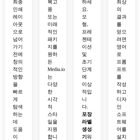
최종
복고
하세
최상
인쇄
풍
요.
의
레이
또는
모
결과
아웃
미래
형,
를
으로
적인
프레
얻으
넘어
패키
젠테
려면
가기
지를
이션
영어
전에
원하
및
로
창의
든
초기
프롬
적인
Media.io
단계
프트
방향
는
에
를
을
다양
이상
작성
빠르
한
적입
하고
게
시각
니
디자
탐색
적
다.
인
하는
스타
포장
소프
데
일을
라벨
트웨
도움
지원
생성
어를
이
합니
기
워
설치