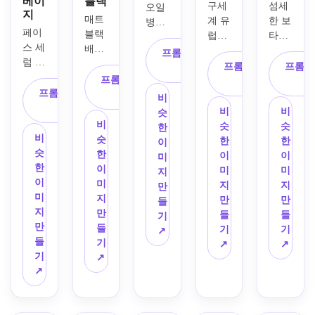
베이
블랙
구세
섬세
오일 
지
매트 
계 유
한 보
병을 
페이
블랙 
럽의 
타닉 
위한 
스 세
배경
우아
라인 
빈티
프롬프트 복
럼 병
의 럭
함이 
아트
지 약
프롬프트 복
프롬프
사
을 위
셔리 
프롬프트 복
돋보
가 적
국 라
사
한 하
프롬프트 복
캔들 
사
이는 
용된 
벨 아
비
이엔
사
라벨 
클래
오가
트워
비
비
슷
드 스
디자
식한 
닉 스
비
크, 
슷
슷
한
킨케
인, 
비
와인 
킨케
슷
앤틱 
한
한
이
어 라
선명
슷
라벨 
어 라
한
크림 
이
이
미
벨 컨
한 화
한
컨셉, 
벨 디
이
종이 
미
미
지
셉, 
이트 
이
크림 
자인, 
미
질감, 
지
지
만
미니
타이
미
질감 
뮤트 
지
화려
만
만
들
멀리
포그
지
종이, 
그린 
만
한 장
들
들
기
스트 
래피, 
만
깊은 
및 크
들
식 테
기
기
↗
에디
미니
들
버건
림 팔
기
두리, 
↗
↗
터리 
멀리
기
디와 
레트, 
↗
새겨
레이
스트 
↗
골드 
친환
진 식
아웃, 
프리
악센
경 브
물 일
따뜻
미엄 
트, 
랜딩 
러스
한 베
브랜