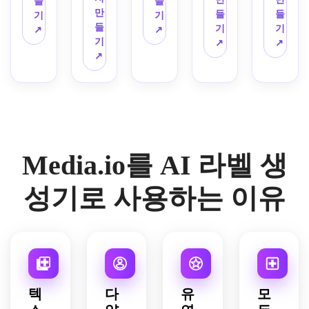
들
들
은은
명, 
레트, 
리티
는 튜
색, 
라데
는 약
만
로 그
그래
들
들
기
기
한 섀
현대
손으
지 브
브 모
레드 
이션 
국 분
들
린 벌
피, 
기
기
↗
↗
도우
적인 
로 그
랜딩, 
형, 
팔레
하이
위기, 
기
과 야
미묘
↗
↗
링, 
향수 
린 과
사실
자연
트, 
라이
사실
↗
생화 
한 식
매트 
포장 
일 일
적인 
스러
유쾌
트, 
적인 
일러
물 그
라벨 
컨셉, 
러스
병 모
운 웰
한 빈
세련
유리
스트
래픽, 
텍스
고급
트레
형, 
빙 무
티지 
된 모
병 모
레이
깔끔
처, 
스러
이션, 
부드
드, 
팝 그
던 브
형, 
션, 
한 직
깔끔
운 편
기발
러운 
통풍
래픽, 
랜딩, 
따뜻
매력
사각
한 럭
집 스
한 세
셀러 
이 잘
오버
깔끔
한 부
적인 
형 랩 
셔리 
타일, 
Media.io를 AI 라벨 생
리프 
스타
되는 
사이
한 무
드러
농가 
구성, 
뷰티 
깔끔
타이
일 조
구성, 
즈 타
세리
운 조
브랜
소박
브랜
한 그
포그
명, 
퍼진 
이포
프 타
명, 
딩, 
한 장
성기로 사용하는 이유
딩, 
림자
래피 
프리
데이
그래
이포
수제 
장인 
인 브
화이
와 세
스타
미엄 
라이
피, 
그래
캐릭
수제 
랜딩, 
트 배
련된 
일, 
프린
트 조
에너
피 스
터가 
느낌, 
자연
경에 
프레
질감 
트 디
명, 
지 넘
타일, 
있는 
질감 
스러
전면 
젠테
있는 
테일
프리
치는 
광택 
헤리
있는 
운 흙 
패키
이션
종이 
로 고
미엄 
구도, 
있는 
티지 
라벨 
팔레
지 모
으로 
느낌, 
급스
클린 
광택 
라벨 
브랜
표면, 
트, 
텍
다
유
모
형, 
사실
로맨
럽고 
뷰티 
있는 
마감, 
딩
아늑
수제 