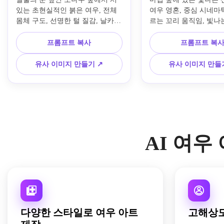
있는 초현실적인 붉은 여우, 전체 
여우 영혼, 중심 시네마틱
몸체 구도, 선명한 털 질감, 날카로
르는 꼬리 움직임, 빛나
운 호박색 눈, 눈 위의 부드러운 금
과 금색 입자, 천상의 안
빛 조명, 자연스러운 숲 배경 흐림, 
비치는 나무, 마법 같은 
프롬프트 복사
프롬프트 복
차분한 겨울 분위기, 깨끗한 흰색
드러운 털 하이라이트, 
과 따뜻한 오렌지 색상, 영화 같은 
러스트 스타일, 깊은 청
유사 이미지 만들기 ↗
유사 이미지 만들
야생동물 사진, 4K 디테일.
색 조합, 매우 디테일하고
조명, 프리미엄 컨셉 아
AI 여우
다양한 스타일로 여우 아트
고해상