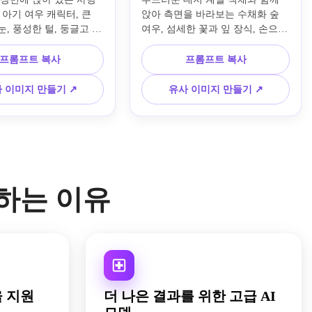
 아기 여우 캐릭터, 큰 
앉아 측면을 바라보는 수채화 숲 
, 풍성한 털, 둥글고 귀
여우, 섬세한 꽃과 잎 장식, 손으로
, 장난스러운 포즈, 부드
그린 종이 질감, 온화한 동화 감성, 
디오 스타일 조명, 밝고 
은은한 그림자, 따뜻한 녹슨색, 세
프롬프트 복사
프롬프트 복사
적 분위기, 복숭아·크림·
이지 그린, 베이지 팔레트, 아기방 
지 색상, 깔끔한 애니메
벽 장식 스타일, 통풍이 좋은 흰색 
 이미지 만들기 ↗
유사 이미지 만들기 ↗
 분위기, 고디테일, 깨끗
배경, 정교한 붓 디테일, 우아한 인
과 부드러운 렌더링.
쇄용 일러스트.
용하는 이유
 지원
더 나은 결과를 위한 고급 AI