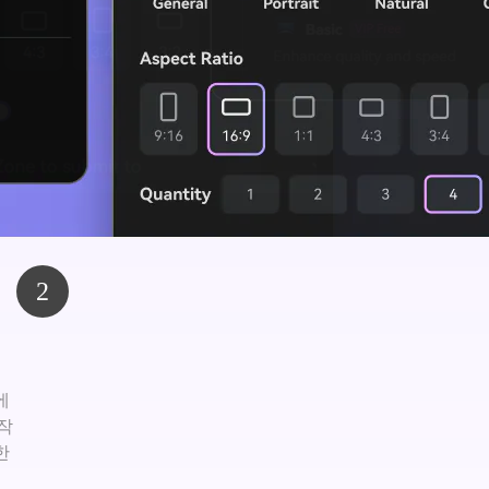
2
에
작
한