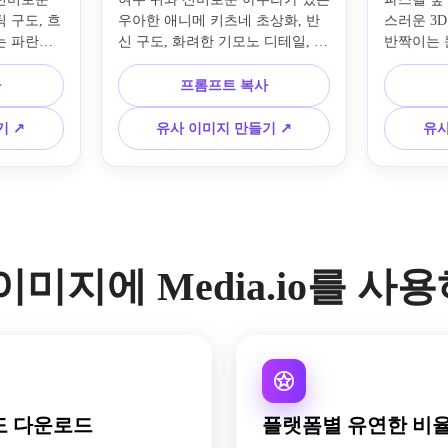
 구도, 흐
우아한 애니메 키츠네 초상화, 반
스러운 3D
는 파란색
신 구도, 화려한 기모노 디테일, 배
반짝이는 눈
개, 달빛이 
경에 빛나는 등불, 부드러운 램프 
여운 특성
분위기, 부
조명, 꿈 같은 일본 판타지 분위기, 
러운 스튜
사
프롬프트 복사
판타지 일
매끈한 셀 셰이딩, 풍부한 빨강, 금
가족 친화
록과 호박
색, 짙은 파랑 팔레트, 깨끗한 선
연한 오렌
기 ↗
유사 이미지 만들기 ↗
유사
 극적인 
화, 매우 디테일한 캐릭터 그림.
이션 영화
트 품질.
한 깊이감
 이미지에 Media.io를 사
도 다운로드
플랫폼별 유연한 비율