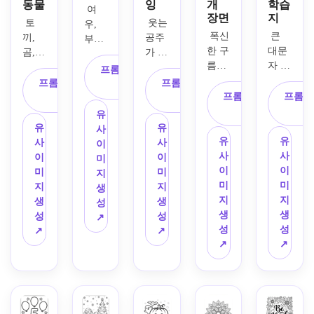
동물
잉
개
학습
 여
장면
지
 토
 웃는 
우, 
 폭신
 큰 
끼, 
공주
부엉
한 구
대문
곰, 
가 동
이, 
름과 
자 A 
고양
화 속 
고슴
프롬프트 복
별 아
옆에 
이 등 
성 옆
프롬프트 복
도치
프롬프트 복
사
래 무
귀여
귀여
에 서 
프롬프트 복
프롬프
사
가 균
사
지개
운 악
운 아
있는 
사
형 있
유
를 배
어가 
기 동
아이
게 배
유
유
사
경으
있는 
물 3
용 인
유
유
치된 
사
사
이
로 귀
인쇄
마리
쇄 색
사
사
간단
이
이
미
여운 
용 교
를 중
칠 도
이
이
한 숲 
미
미
지
유니
육 색
심에 
안을 
미
미
장면
지
지
생
콘이 
칠 학
배치
만드
지
지
의 흑
생
생
성
있는 
습지
한 깔
세요. 
생
생
백 인
성
성
↗
흑백 
를 디
끔하
깨끗
성
성
쇄용 
↗
↗
색칠 
자인
고 굵
한 검
↗
↗
색칠 
도안
하세
은 외
은 
도안
을 만
요. 
곽선
선, 
을 생
드세
흑백 
의 흑
굵은 
성하
요. 
선화, 
백 인
외곽, 
세요. 