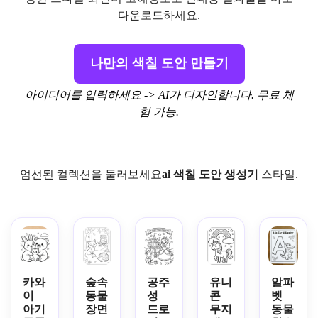
다운로드하세요.
나만의 색칠 도안 만들기
아이디어를 입력하세요 -> AI가 디자인합니다. 무료 체
험 가능.
엄선된 컬렉션을 둘러보세요
ai 색칠 도안 생성기
스타일.
카와
숲속
공주
유니
알파
이
동물
성
콘
벳
아기
장면
드로
무지
동물