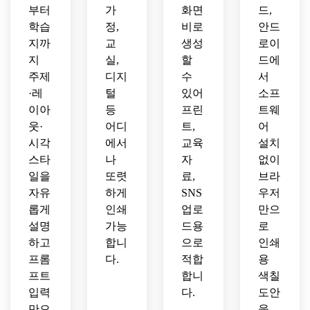
습지 
부터
가
화면
드,
퀄리
학습
정,
비로
안드
티.
지까
교
생성
로이
지
실,
할
드에
주제
디지
수
서
·레
털
있어
소프
이아
등
프린
트웨
웃·
어디
트,
어
시각
에서
교육
설치
스타
나
자
없이
일을
또렷
료,
브라
자유
하게
SNS
우저
롭게
인쇄
업로
만으
설명
가능
드용
로
하고
합니
으로
인쇄
프롬
다.
적합
용
프트
합니
색칠
입력
다.
도안
만으
을