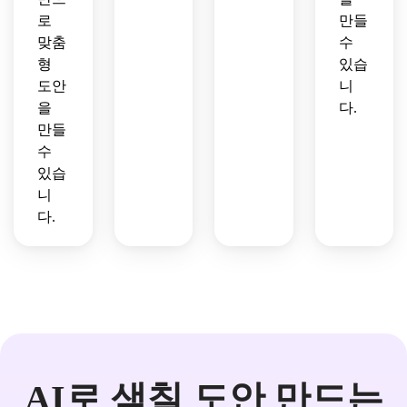
로
만들
맞춤
수
형
있습
도안
니
을
다.
만들
수
있습
니
다.
AI로 색칠 도안 만드는