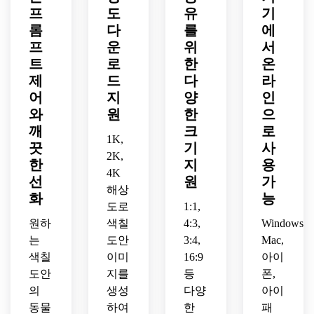
운 분
깨끗
수 있
프
도
유
기
한 분
흰 배
위기, 
한 흰 
는 배
위기, 
경, 
롬
다
를
에
깔끔
배경, 
치, 
쉬운 
명암 
프
운
위
서
한 흑
무서
장식
장식 
없음, 
트
로
한
온
백 선
운 요
적이
요소, 
어린 
제
드
다
라
화, 
소 및 
면서
흰 배
유아
어
지
양
인
흰 배
음영 
도 인
경, 
에 최
와
원
한
으
경, 
없음, 
쇄에 
회색 
적화
음영 
아이
적합
깨
크
로
그림
됨.
1K,
없음, 
용 쉬
한 디
자 없
끗
기
사
2K,
교실
운 인
테일, 
음, 
한
지
용
에도 
쇄 선
순백 
4K
깔끔
선
원
가
적합
화.
배경, 
한 인
해상
화
능
한 난
그레
쇄 마
도로
1:1,
이도.
이스
무리.
원하
색칠
4:3,
Windows,
케일 
는
도안
3:4,
Mac,
채움 
색칠
이미
16:9
아이
없이 
도안
지를
등
폰,
완성
도 높
의
생성
다양
아이
은 학
동물
하여
한
패