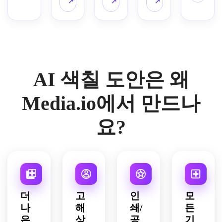
용 색
↗
↗
↗
선과 
선, 
원생
기, 
기 좋
크리
도안
중간 
잡한 
칠 도
굵은 
순백 
도 쉽
깨끗
은 학
스마
을 만
난이
디테
안을 
외곽, 
배경, 
게 색
한 흰 
습지 
스 색
드세
도의 
일 없
생성
깔끔
그레
칠 가
배경, 
스타
칠 도
요. 
선화, 
음.
하세
한 구
이스
능.
명암 
일.
안을 
굵은 
또렷
요. 
성, 
케일 
없음, 
만드
검은 
하고 
깨끗
쉬운 
없음.
아이 
AI 색칠 도안은 왜
세요. 
선, 
깨끗
한 검
카운
친화
단순
둥글
한 외
정 선
팅 배
적 퀄
하고 
고 단
곽, 
화, 
치, 
Media.io에서 만드나
리티
균형 
순한 
중심 
균형 
넓은 
로 완
잡힌 
도형, 
원형 
잡힌 
색칠 
요?
성됩
장면, 
가벼
구성, 
공간, 
공간, 
니다.
굵은 
운 별 
차분
굵으
즐거
외곽
장식, 
하고 
면서
운 학
선, 
중심 
집중
도 우
습 분
색칠
배치, 
되는 
아한 
위기, 
하기 
놀이 
분위
외곽
깨끗
쉬운 
같은 
기, 
선, 
한 학
더
고
인
모
도형, 
계절 
편안
기분 
습지 
나
해
쇄/
든
밝고 
분위
히 색
좋은 
스타
은
상
공
기
즐거
기, 
칠할 
친절
일, 