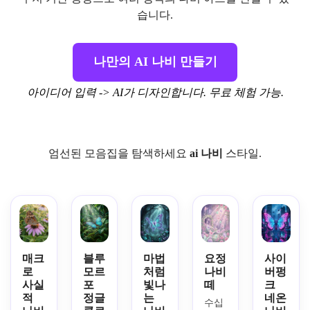
습니다.
나만의 AI 나비 만들기
아이디어 입력 -> AI가 디자인합니다. 무료 체험 가능.
엄선된 모음집을 탐색하세요
ai 나비
스타일.
매크
블루
마법
요정
사이
로
모르
처럼
나비
버펑
사실
포
빛나
떼
크
적
정글
는
네온
수십 