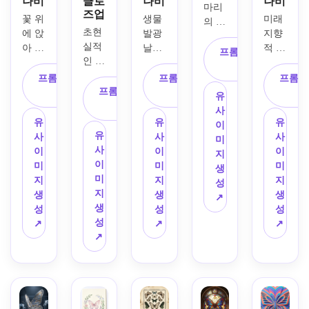
나비
클로
나비
나비
마리
즈업
꽃 위
생물
미래 
의 빛
초현
에 앉
발광 
지향
나는 
실적
아 있
날개
적 사
나비
프롬프트 복
인 푸
는 나
를 가
이버
가 요
사
른 모
비의 
진 판
펑크 
프롬프트 복
프롬프트 복
프롬프
정 정
르포 
초정
프롬프트 복
타지 
나비
사
사
원을 
유
나비
밀 매
사
나비
가 네
날아
사
가 강
크로 
가 한
온 핑
유
유
유
다니
이
렬하
사진, 
밤중 
크와 
유
사
사
사
며, 
미
게 빛
근접 
마법
전기 
사
이
이
이
파스
지
나는 
중앙 
의 숲
블루
이
미
미
미
텔 꽃
생
날개
구성, 
을 부
로 빛
미
지
지
지
과 구
성
로 울
선명
유하
나는 
지
생
생
생
불구
↗
창한 
한 날
고, 
홀로
생
성
성
성
불한 
열대
개맥
부드
그램 
성
↗
↗
↗
덩굴
우림 
과 부
러운 
날개
↗
이 겹
속에 
드러
달빛
를 가
친 구
있는 
운 털 
이 나
진 모
도, 
장면, 
느낌
무 사
습, 
반짝
극적
의 몸
이로 
극적
이는 
인 근
체, 
비추
인 정