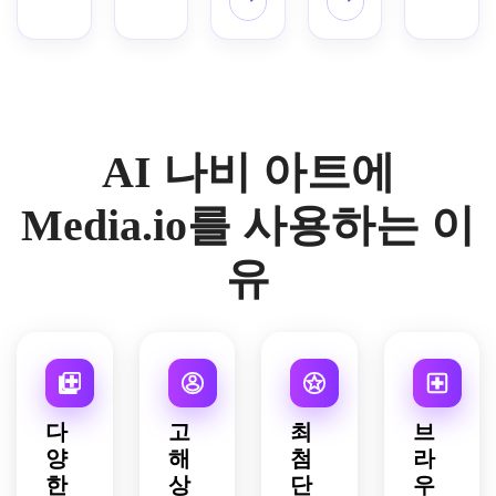
실감
전문 
빛나
한 네
이션, 
나비, 
과 금 
파스
터키
스타
나는 
야생
는 텍
온 엣
오래
날개
재질, 
텔 색
석, 
일, 
텍스
동물 
스처, 
지, 
된 양
를 통
정밀
조, 
바이
상세
처, 
사진 
영화 
영화
피지 
과하
한 콘
눈에 
올렛 
하고 
몰입
품질.
같은 
적 강
질감, 
는 빛
셉트 
띄는 
색상
가벼
감 있
판타
도와 
은은
나는 
아트 
종이 
의 생
운 시
는 매
지 일
초정
AI 나비 아트에
한 학
햇빛, 
구성, 
질감, 
생한 
각적 
크로 
러스
밀 디
술 색
장식
미래 
우아
그라
깊이.
자연 
트 품
지털 
감, 
적 중
실험
한 붓 
데이
Media.io를 사용하는 이
장면, 
질.
아트.
정교
앙 구
실 배
터치
션 레
초정
한 선
성, 
경, 
와 날
이어, 
유
밀 디
묘, 
선명
극적
카로
깊이
테일.
옛 과
한 사
인 테
운 가
를 위
학적 
파이
두리 
장자
한 부
인쇄 
어, 
조명, 
리, 
드러
분위
루비, 
지능
가볍
운 그
기, 
앰버 
적 기
고 밝
림자, 
중앙 
색상, 
계 미
은 분
스튜
다
고
최
브
정렬 
빛나
학, 
위기, 
디오 
양
해
첨
라
보관 
는 색 
깨끗
블러
조명, 
한
상
단
우
구성, 
뿌리
한 하
쉬 핑
정밀 