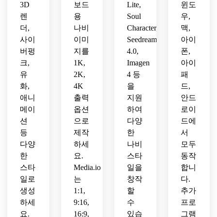
3D
보드
Lite,
윈도
렌
용
Soul
우,
더,
나비
Character,
맥,
사이
이미
Seedream
아이
버펑
지를
4.0,
폰,
크,
1K,
Imagen
아이
유
2K,
4 등
패
화,
4K
을
드,
애니
출력
지원
안드
메이
옵션
하여
로이
션
으로
다양
드에
등
제작
한
서
다양
하세
나비
모두
한
요.
스타
동작
스타
Media.io
일을
합니
일로
는
창작
다.
생성
1:1,
할
추가
하세
9:16,
수
프로
요.
16:9,
있습
그램