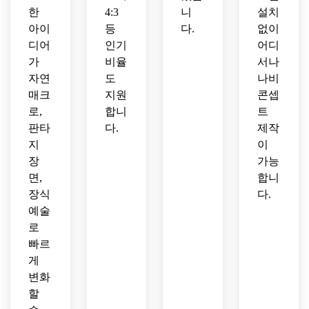
한
4:3
니
설치
아이
등
다.
없이
디어
인기
어디
가
비율
서나
자연
도
나비
매크
지원
콘셉
로,
합니
트
판타
다.
제작
지
이
장
가능
면,
합니
장식
다.
예술
로
빠르
게
변화
할