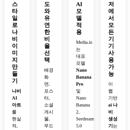
미묘
기 효
이테
스
크, 
도
AI
저
수작
한 세
과, 
크 분
세이
업, 
타
와
모
에
피아 
우아
위기, 
지, 
현대
일
유
델
서
그림
하게 
정교
라벤
적 장
로
연
적
모
자, 
수작
한 
더 색
식 분
나
한
용
든
빅토
업된 
SF 
상, 
위기, 
비
비
기
리아 
느낌, 
렌더
수작
날카
Media.io
이
율
기
박물
밝은 
와 섬
업 예
로운 
는
관 느
텍스
세한 
미
술 느
선
사
가장
대표
낌, 
처, 
제작
낌, 
자리
지
택
용
모델
초정
성당 
감.
섬세
와 촉
만
가
밀 진
영감 
배경
Nano
한 페
감 종
들
능
짜 빈
아트 
인팅 
이 질
화
Banana
기
티지 
스타
디테
감, 
면,
Pro
이
아트
일과 
일.
공유
나비
포스
및
웹
워크.
풍부
하기 
AI
터,
Nano
기반
한 디
좋은 
아트
소셜
Banana
ai 나
테일.
디자
를
게시
2,
비
인 분
현실
물,
Seedream
생성
위기.
적,
무드
5.0
기
는