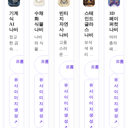
먼지 
접 구
얕은 
고, 
면 구
자국, 
도, 
초점 
반짝
도, 
기계
수채
빈티
스테
3D
땅거
에메
심도, 
이는 
어두
식
화
지
인드
페이
미 분
랄드 
AI
식물
자연
글라
퍼컷
따뜻
입자
운 비 
위기, 
나비
나비
사
스
나비
잎에 
한 아
와 안
오는 
부드
나비
나비
맺힌 
침 햇
개, 
도시 
정교
나비
여러 
러운 
빗방
살, 
청록
배경, 
고풍
보석
한 금
와 식
층의 
볼륨 
울, 
자연
과 퍼
반사 
스러
색 유
속 장
물 꽃
페이
광선, 
영화 
스러
플 색
표면, 
운 자
리 패
식 날
이 어
퍼컷 
장난
같은 
운 정
상 배
신스
연사 
널과 
개와 
우러
나비 
스러
프롬프트 복
프롬프트 복
프롬프
자연
원 배
합, 
웨이
나비 
화려
빛나
진 수
프롬프트 복
프롬프트 복
아트
운 분
사
사
광, 
경, 
몽환
브 분
판이 
한 납
는 회
채화 
사
사
워크, 
위기, 
또렷
현실
적이
위기, 
새긴 
선으
로 패
일러
겹쳐
핑크, 
유
유
유
한 청
적인 
고 마
강렬
일러
로 정
턴을 
스트, 
진 종
라벤
유
유
사
사
사
록색
식물 
법적
한 명
스트 
교하
가진 
균형
이 윤
더, 
사
사
이
이
이
과 녹
색감, 
인 분
암, 
스타
게 만
첨단 
잡힌 
곽, 
민트 
이
이
미
미
미
색 색
차분
위기, 
세련
일로, 
들어
로봇 
페이
깨끗
색상, 
미
미
지
지
지
조, 
하고 
우아
된 금
대칭 
진 스
나비, 
지 구
한 중
동화
지
지
생
생
생
생생
우아
한 대
속 디
표본 
테인
광택
성, 
앙 구
책 판
생
생
성
성
성
한 촉
한 분
칭 구
테일, 
프레
드글
나는 
부드
도, 
타지 
성
성
↗
↗
↗
촉함, 
위기, 
성, 
생생
젠테
라스 
크롬
러운 
산호, 
아트 
↗
↗