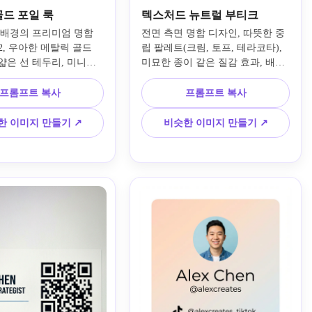
골드 포일 룩
텍스처드 뉴트럴 부티크
 배경의 프리미엄 명함 
전면 측면 명함 디자인, 따뜻한 중
x2, 우아한 메탈릭 골드 
립 팔레트(크림, 토프, 테라코타), 
얇은 선 테두리, 미니멀 
미묘한 종이 같은 질감 효과, 배경 
고 중앙, 골드 대문자로 
모서리에 부드러운 유기적 추상 모
이름, 하단에 미묘한 회
양, 세련된 세리프 글꼴의 부티크 
프롬프트 복사
프롬프트 복사
은 접촉 세부 정보, 미묘
이름, 깔끔한 무세리프의 지원 텍
 효과를 제외한 그라데이
스트, 부드러운 글자 간격, 최소한
한 이미지 만들기 ↗
비슷한 이미지 만들기 ↗
배경 환경 없음, 카드의 
의 아이콘, 모형 장면 없음, 손 없
자인 표현, 고해상도, 세
음, 카드 레이아웃만, 고급 부티크 
브랜딩을 위해 디자인