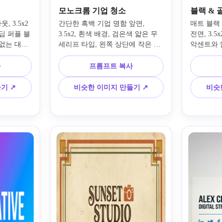
모노크롬 기업 청소
블랙 & 
 3.5x2 
간단한 흑백 기업 명함 앞면, 
매트 블랙
딥 퍼플 블
3.5x2, 흰색 배경, 검은색 얇은 무
전면, 3.5
없는 대형 
세리프 타입, 왼쪽 상단에 작은 로
악센트와 
 작은 유형
고 또는 모노그램, 변호사 이름 굵
세리프 로
 정보, 그
게, 직함 및 연락처 정보가 깔끔한 
에이전트 
사
프롬프트 복사
벡터 스타
열로 정렬, 장식 요소 없음, 아이콘 
색으로 작
 흰색 배경 
없음, 드롭 섀도우 없음, 모형 없
한 메탈릭
기 ↗
비슷한 이미지 만들기 ↗
비슷
모형이나 책
음, 고대비, 인쇄 친화적인 레이아
션 없음, 
이포그래피
웃
평평한 디
련된 미적