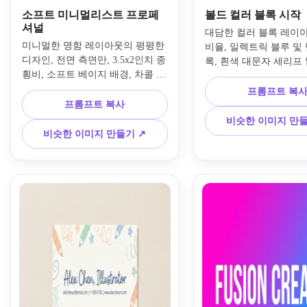
소프트 미니멀리스트 프로페
볼드 컬러 블록 시작
셔널
대담한 컬러 블록 레이아웃,
미니멀한 명함 레이아웃의 평평한 
비율, 일렉트릭 블루 및 
디자인, 전면 측면만, 3.5x2인치 종
록, 흰색 대문자 세리프 
횡비, 소프트 베이지 배경, 차콜 그
회사 이름, 깔끔한 정렬,
레이 무세리프 타이포그래피, 상단
의 최소한의 연락처 세부
프롬프트 복
에 큰 이름, 아래에 깔끔하게 정렬
프롬프트 복사
라데이션 없음, 평평한 
된 직함 및 연락처, 전화/이메일/웹
일 룩, 호흡 공간을 위한
비슷한 이미지 만들
사이트의 간단한 아이콘 행, 배경 
영역, 3D 효과 없음, 
비슷한 이미지 만들기 ↗
장면 없음, 모형 없음, 손 없음, 인
상 없음, 고선명도 타
쇄에 적합한 고해상도 그래픽, 현
대적인 UX 디자이너 미학