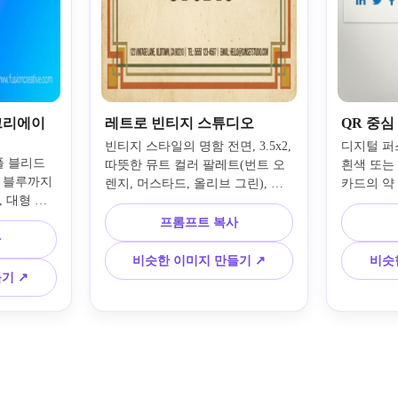
크리에이
레트로 빈티지 스튜디오
QR 중심
빈티지 스타일의 명함 전면, 3.5x2, 
디지털 퍼스트
풀 블리드 
따뜻한 뮤트 컬러 팔레트(번트 오
흰색 또는 
 블루까지 
렌지, 머스타드, 올리브 그린), 단
카드의 약 
 대형 굵
순한 기하학적 테두리, 레트로 세
검은색 QR
 이름 중
리프 또는 스크립트로 스튜디오 이
무세리프로
프롬프트 복사
텍스트, 모
사
름, 작은 카메라 아이콘, 오래된 종
이름 아래
정보, 로
이를 암시하는 질감 있는 배경, 약
이콘 행,
비슷한 이미지 만들기 ↗
비슷
 없음, 
간의 그레인, 연락처 정보 하단에 
한 악센트
기 ↗
인쇄에 최적
정렬, 모형 없음, 평평한 카드 디자
색), 평평
자인
인만
스캔 가능