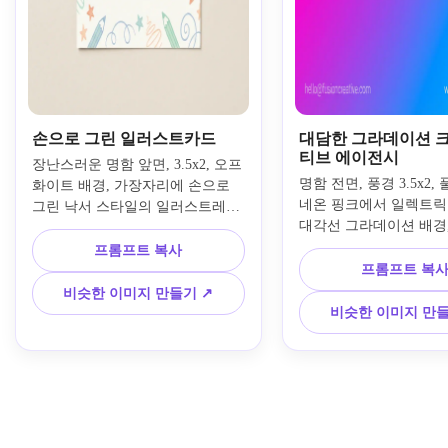
손으로 그린 일러스트카드
대담한 그라데이션 
티브 에이전시
장난스러운 명함 앞면, 3.5x2, 오프
명함 전면, 풍경 3.5x2, 
화이트 배경, 가장자리에 손으로 
네온 핑크에서 일렉트릭
그린 낙서 스타일의 일러스트레이
대각선 그라데이션 배경,
션(연필, 별, 스케치 라인), 친절한 
은 흰색 무세리프 대행사
손으로 쓴 글꼴로 일러스트레이터 
프롬프트 복사
앙, 미묘한 그림자 없는 
이름이 있는 중앙 영역, 작은 무세
프롬프트 복
서리에 최소한의 연락처 
리프로 연락처 정보, 파스텔 컬러 
비슷한 이미지 만들기 ↗
고 필요 없음, 추가 이미지
팔레트(복숭아, 민트, 밝은 파란
비슷한 이미지 만들
모형 없음, 디지털 및 
색), 바쁜 배경 없음, 모형 없음, 평
화된 고해상도 플랫 디
평한 레이아웃