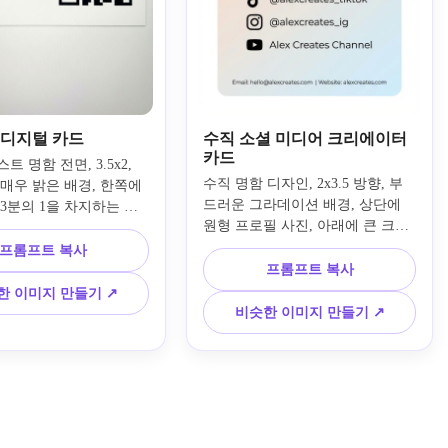
 디지털 카드
수직 소셜 미디어 크리에이터
카드
 명함 전면, 3.5x2, 
수직 명함 디자인, 2x3.5 방향, 부
매우 밝은 배경, 한쪽에 
드러운 그라데이션 배경, 상단에 
3분의 1을 차지하는 큰 
원형 프로필 사진, 아래에 큰 크리
 코드, 다른 쪽에 굵은 
에이터 이름과 @handle, 사용자 이
 표시된 이름과 직함, 
프롬프트 복사
름이 나열된 TikTok, Instagram, 
에 작은 소셜 미디어 아
프롬프트 복사
YouTube용 아이콘, 최소한의 연락
 구분 및 하이라이트를 위
한 이미지 만들기 ↗
처 텍스트, 둥근 모서리 미적, 깔끔
 컬러(파란색 또는 보라
비슷한 이미지 만들기 ↗
한 무세리프 타이포그래피, 평평한 
한 디자인, 모형 없음, QR 
레이아웃, 주변 장면이나 모형 없
성을 위한 높은 대비
음