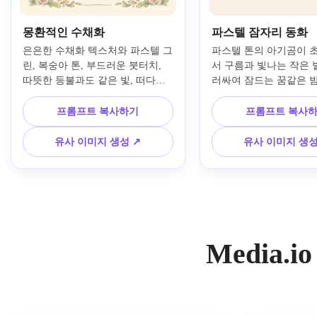
몽환적인 수채화
파스텔 잠자리 동화
은은한 수채화 텍스처와 파스텔 그
파스텔 톤의 아기곰이 
린, 복숭아 톤, 부드러운 붓터치, 
서 구름과 빛나는 작은 
따뜻한 등불과도 같은 빛, 떠다니
러싸여 잠드는 꿈같은 
는 반딧불, 아늑한 동화 분위기, 풍
스트를 만들어보세요. 
부한 회화적 디테일이 더해진 마법
감, 부드러운 핑크와 파
프롬프트 복사하기
프롬프트 복사
의 숲 조명 아래 수줍은 여우가 나
의 그라데이션, 포근한 야
무 아래서 책을 읽는 감성적인 어
평화로운 감정, 그리고 
유사 이미지 생성 ↗
유사 이미지 생성
린이 책 일러스트를 만들어보세요.
어린이 그림책 구성으로
다.
Media