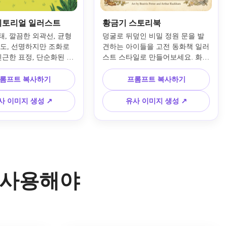
디토리얼 일러스트
황금기 스토리북
태, 깔끔한 외곽선, 균형
덩굴로 뒤덮인 비밀 정원 문을 발
구도, 선명하지만 조화로
견하는 아이들을 고전 동화책 일러
친근한 표정, 단순화된 자
스트 스타일로 만들어보세요. 화려
밝은 오후 조명, 세련된 
하면서도 고풍스러운 구도, 따뜻한 
 룩의 현대 그림책 스타
향수 색감, 회화적 디테일, 부드러
롬프트 복사하기
프롬프트 복사하기
들이 함께 나무집을 짓는 
운 황금빛 햇살, 수려한 꽃무늬 질
습의 그룹을 일러스트로 
감, 다정한 경이로움 그리고 시대
사 이미지 생성 ↗
유사 이미지 생성 ↗
. 교육 및 아동 출판 프
를 초월하는 출판 매력을 느낄 수 
적합합니다.
있도록 그려집니다.
를 사용해야