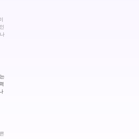
미
라인
C나
읽는
력
나
다른