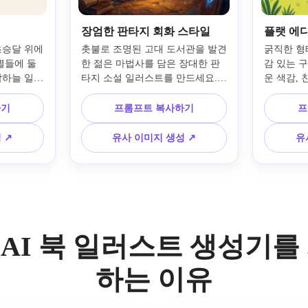
장엄한 판타지 회화 스타일
플랫 에
초승달 위에
촛불로 조명된 고대 도서관을 발견
굵직한 형
별들에 둘
한 젊은 마법사를 담은 장대한 판
감 있는 
밤하늘 일러
타지 소설 일러스트를 만드세요. 
운 색감, 
매끄러운 질
높이 쌓인 서가, 빛나는 룬 문자, 
연 질감, 
우더 블루
떠도는 먼지 입자, 극적인 그림자, 
에디토리얼
하기
프롬프트 복사하기
프
간 조명, 
짙은 파랑과 앰버 색감, 텍스처 드
일로 아이
매력적인 
러나는 붓터치, 시네마틱 구성, 고
다양한 모
 ↗
유사 이미지 생성 ↗
유
 표현합니
급 커버 아트 품질이 특징입니다.
그려보세요
로젝트에 
.io AI 북 일러스트 생성기
하는 이유