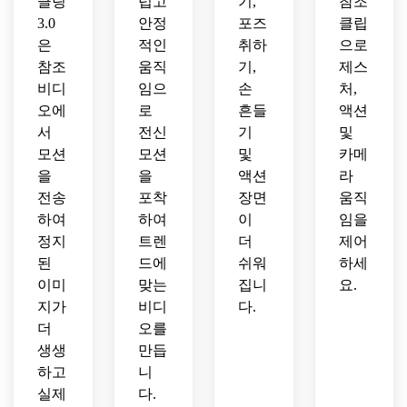
클링
럽고
기,
참조
3.0
안정
포즈
클립
은
적인
취하
으로
참조
움직
기,
제스
비디
임으
손
처,
오에
로
흔들
액션
서
전신
기
및
모션
모션
및
카메
을
을
액션
라
전송
포착
장면
움직
하여
하여
이
임을
정지
트렌
더
제어
된
드에
쉬워
하세
이미
맞는
집니
요.
지가
비디
다.
더
오를
생생
만듭
하고
니
실제
다.