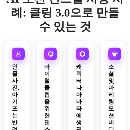
례: 클링 3.0으로 만들
수 있는 것
인
바
캐
소
물
이
릭
셜
사
럴
터
및
진,
클
나
마
아
립
아
케
기
을
바
팅
또
위
타
모
는
한
에
션
반
댄
생
비
려
스
명
디