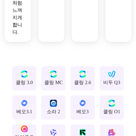
처럼
느껴
지게
합니
다.
클링 3.0
클링 MC
클링 2.6
비두 Q3
베오3.1
소라 2
베오3
클링 O1