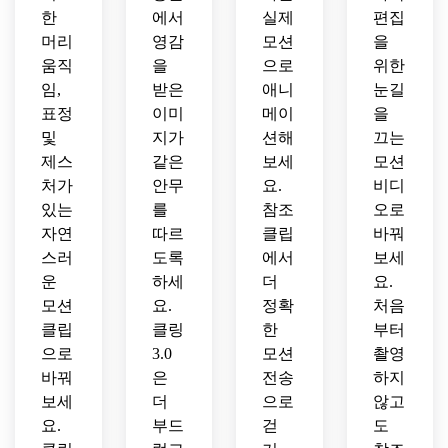
한
에서
실제
편집
머리
영감
모션
을
움직
을
으로
위한
임,
받은
애니
눈길
표정
이미
메이
을
및
지가
션해
끄는
제스
같은
보세
모션
처가
안무
요.
비디
있는
를
참조
오로
자연
따르
클립
바꿔
스러
도록
에서
보세
운
하세
더
요.
모션
요.
정확
처음
클립
클링
한
부터
으로
3.0
모션
촬영
바꿔
은
전송
하지
보세
더
으로
않고
요.
부드
걷
도