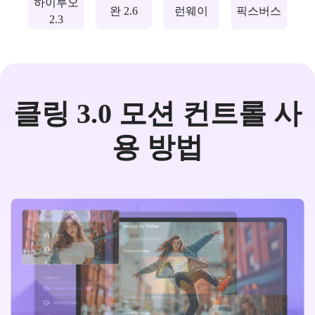
하이루오
완 2.6
런웨이
픽스버스
2.3
클링 3.0 모션 컨트롤 사
용 방법