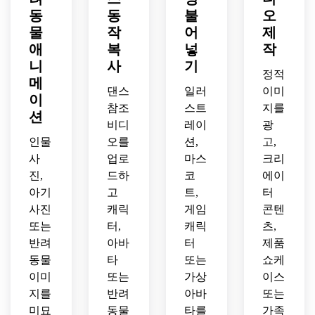
동
동
불
오
물
작
어
제
애
복
넣
작
니
사
기
정적
메
댄스
일러
이미
이
참조
스트
지를
션
비디
레이
광
인물
오를
션,
고,
사
업로
마스
크리
진,
드하
코
에이
아기
고
트,
터
사진
캐릭
게임
콘텐
또는
터,
캐릭
츠,
반려
아바
터
제품
동물
타
또는
쇼케
이미
또는
가상
이스
지를
반려
아바
또는
미묘
동물
타를
가족