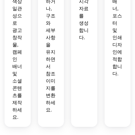
색상
하거
시각
배
일관
나,
자료
너,
성으
구조
를
포스
로
와
생성
터
광고
세부
합니
및
창작
사항
다.
인쇄
물,
을
디자
캠페
유지
인에
인
하면
적합
배너
서
합니
및
참조
다.
소셜
이미
콘텐
지를
츠를
변환
제작
하세
하세
요.
요.