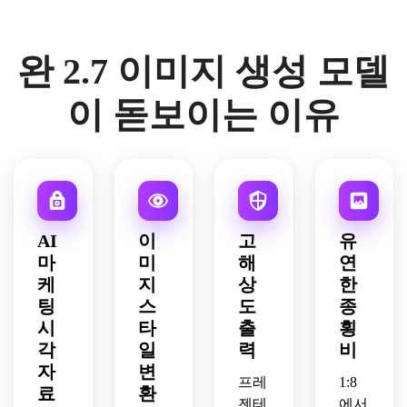
완 2.7 이미지 생성 모델
이 돋보이는 이유
AI
이
고
유
마
미
해
연
케
지
상
한
팅
스
도
종
시
타
출
횡
각
일
력
비
자
변
프레
1:8
료
환
젠테
에서