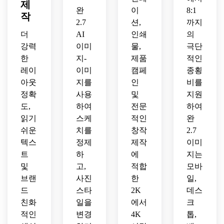
제
완
이
8:1
작
2.7
션,
까지
더
AI
인쇄
의
강력
이미
물,
극단
한
지-
제품
적인
레이
이미
캠페
종횡
아웃
지를
인
비를
정확
사용
및
지원
도,
하여
전문
하여
읽기
스케
적인
완
쉬운
치를
창작
2.7
텍스
정제
제작
이미
트
하
에
지는
및
고,
적합
모바
브랜
사진
한
일,
드
스타
2K
데스
친화
일을
에서
크
적인
변경
4K
톱,