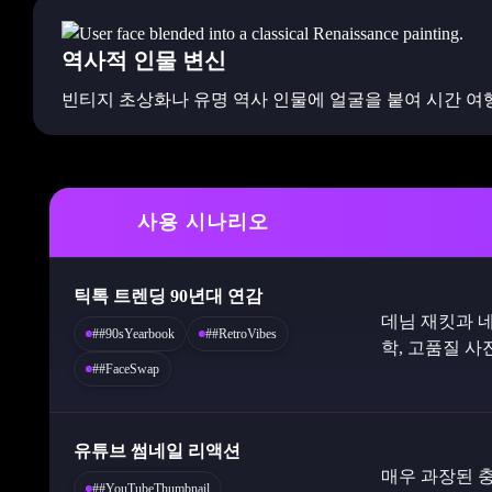
역사적 인물 변신
빈티지 초상화나 유명 역사 인물에 얼굴을 붙여 시간 여
사용 시나리오
틱톡 트렌딩 90년대 연감
데님 재킷과 네
##90sYearbook
##RetroVibes
학, 고품질 사진
##FaceSwap
유튜브 썸네일 리액션
매우 과장된 충
##YouTubeThumbnail