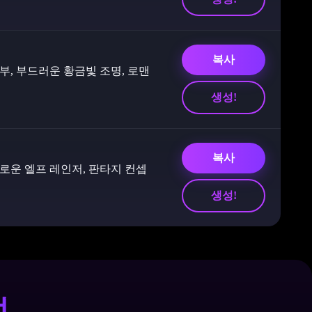
복사
, 부드러운 황금빛 조명, 로맨
생성!
복사
로운 엘프 레인저, 판타지 컨셉
생성!
법