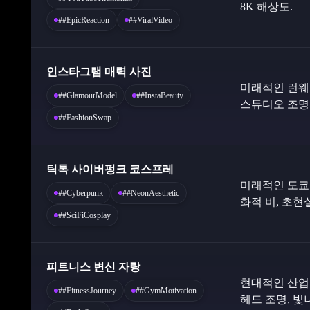
8K 해상도.
##EpicReaction
##ViralVideo
인스타그램 매력 사진
미래적인 런웨
##GlamourModel
##InstaBeauty
스튜디오 조명,
##FashionSwap
틱톡 사이버펑크 코스프레
미래적인 도쿄 
##Cyberpunk
##NeonAesthetic
화적 비, 초현
##SciFiCosplay
피트니스 변신 자랑
현대적인 산업
##FitnessJourney
##GymMotivation
헤드 조명, 빛