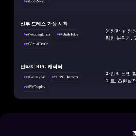
##BodySwap
신부 드레스 가상 시착
웅장한 꽃 정
##WeddingDress
##BrideToBe
틱한 분위기, 
##VirtualTryOn
판타지 RPG 캐릭터
마법의 은빛 활
##FantasyArt
##RPGCharacter
아트, 초현실적
##ElfCosplay