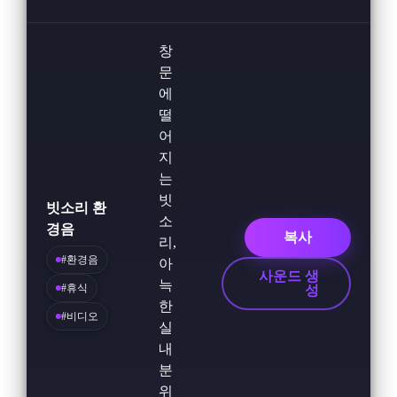
창
문
에
떨
어
지
는
빗
빗소리 환
소
경음
복사
리,
#환경음
아
사운드 생
늑
#휴식
성
한
#비디오
실
내
분
위