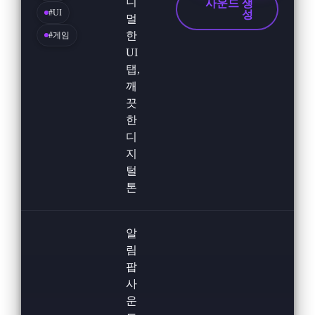
니
사운드 생
#UI
성
멀
한
#게임
UI
탭,
깨
끗
한
디
지
털
톤
알
림
팝
사
운