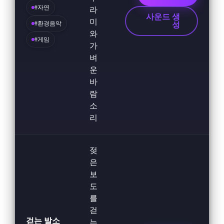
#자연
라
사운드 생
미
#환경음악
성
와
#게임
가
벼
운
바
람
소
리
젖
은
보
도
를
걷
걷는 발소
는