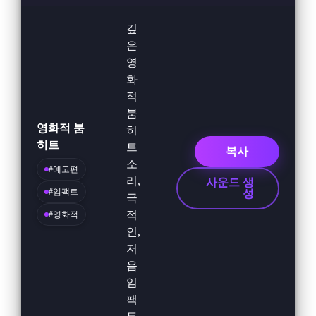
깊
은
영
화
적
붐
영화적 붐
히
히트
트
복사
소
#예고편
리,
사운드 생
#임팩트
성
극
적
#영화적
인,
저
음
임
팩