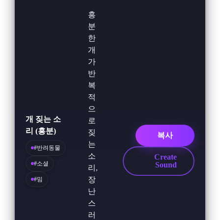
흥
분
한
개
가
반
복
적
으
개 짖는 소
로
리 (흥분)
짖
복사
는
#반려동물
소
Create
#소셜
Sound
리,
장
#밈
난
스
러