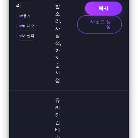
리
발
복사
소
#폴리
리,
사운드 생
#비디오
성
사
실
#사실적
적,
가
까
운
시
점
유
리
잔
건
배
소