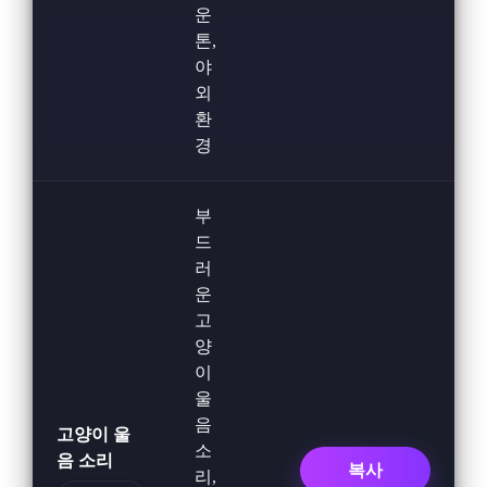
운
톤,
야
외
환
경
부
드
러
운
고
양
이
울
음
고양이 울
소
음 소리
복사
리,