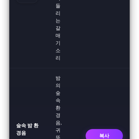
들
리
는
갈
매
기
소
리
밤
의
숲
속
환
경
음,
숲속 밤 환
귀
경음
복사
뚜