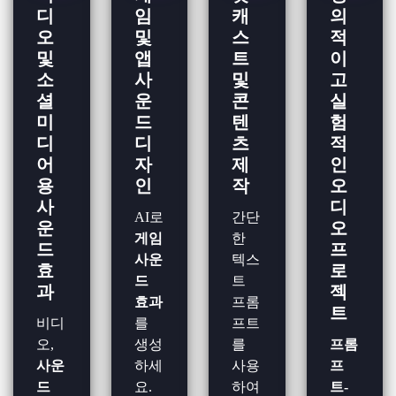
디
임
캐
의
오
및
스
적
및
앱
트
이
소
사
및
고
셜
운
콘
실
미
드
텐
험
디
디
츠
적
어
자
제
인
용
인
작
오
사
디
AI로
간단
운
오
게임
한
드
프
사운
텍스
효
로
드
트
과
젝
효과
프롬
트
비디
를
프트
오,
생성
를
프롬
사운
하세
사용
프
드
요.
하여
트-