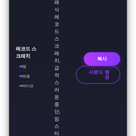
래
식
레
코
드
스
크
레코드 스
래
크래치
복사
치,
#밈
급
사운드 생
작
#반응
성
스
#비디오
러
운
중
단,
밈
스
타