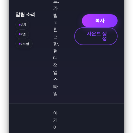
드,
가
알림 소리
볍
복사
고
#UI
친
사운드 생
#앱
근
성
한,
#소셜
현
대
적
앱
스
타
일
아
케
이