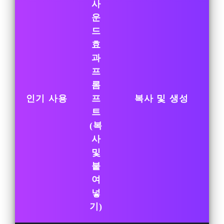
사
운
드
효
과
프
롬
인기 사용
프
복사 및 생성
트
(복
사
및
붙
여
넣
기)