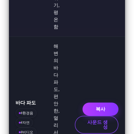
기,
평
온
함
해
변
의
바
다
파
도,
편
바다 파도
안
복사
한,
#환경음
멀
사운드 생
#자연
리
성
서
#비디오