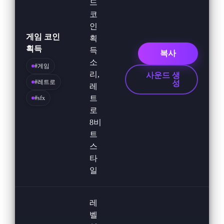
드
코
인
게임 코인
획
획득
득
복사
소
#게임
리,
사운드 생
#레트로
성
레
트
#sfx
로
8비
트
스
타
일
레
벨