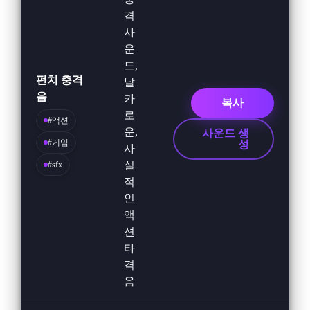
격
사
운
드,
펀치 충격
날
음
카
복사
로
#액션
운,
사운드 생
#게임
성
사
실
#sfx
적
인
액
션
타
격
음