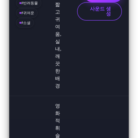
#반려동물
짧
사운드 생
고
#귀여운
성
귀
#소셜
여
움,
실
내,
깨
끗
한
배
경
영
화
적
휘
슬