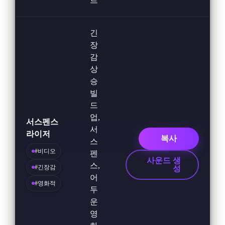
트
긴
장
감
상
승
빌
드
업,
서스펜스
서
라이저
복사
스
#비디오
펜
사운드 생
스,
#긴장감
성
어
#영화적
두
운
영