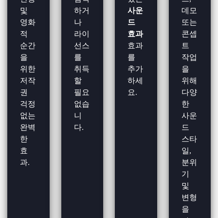
및
하거
사운
데모
영화
나
드
또는
적
라이
효과
콘셉
순간
선스
효과
트
을
를
를
작업
위한
취득
추가
을
저작
할
하세
위해
권
필요
요.
다양
걱정
없습
한
없는
니
사운
완벽
다.
드
한
스타
효
일,
과.
분위
기
및
변형
을