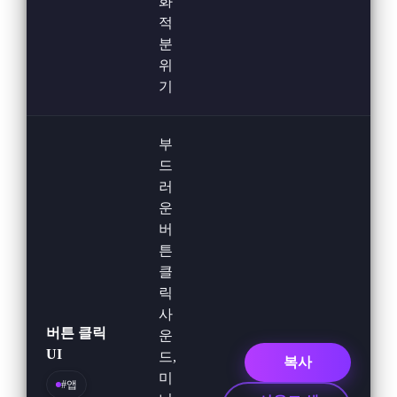
화
적
분
위
기
부
드
러
운
버
튼
클
릭
사
버튼 클릭
운
UI
드,
복사
미
#앱