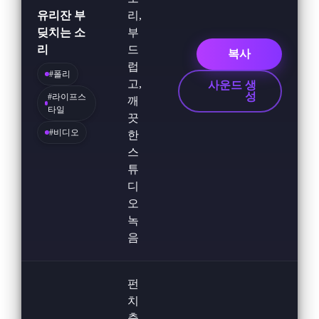
유리잔 부
리,
딪치는 소
부
리
드
복사
럽
#폴리
고,
사운드 생
성
#라이프스
깨
타일
끗
#비디오
한
스
튜
디
오
녹
음
펀
치
충