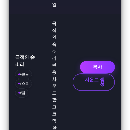
일
극
적
인
숨
소
극적인 숨
리
소리
반
복사
응
#반응
사
사운드 생
#쇼츠
성
운
드,
#밈
짧
고
코
믹
한