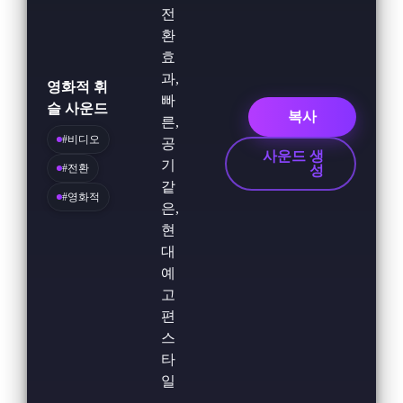
전
환
효
과,
영화적 휘
빠
슬 사운드
복사
른,
#비디오
공
사운드 생
기
#전환
성
같
#영화적
은,
현
대
예
고
편
스
타
일