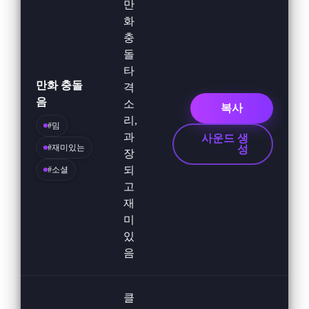
만
화
충
돌
타
만화 충돌
격
음
소
복사
리,
#밈
과
사운드 생
#재미있는
성
장
되
#소셜
고
재
미
있
음
클