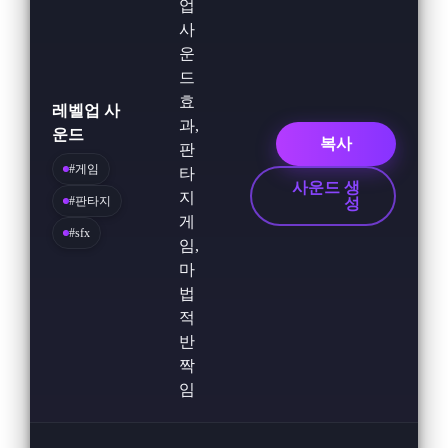
업
사
운
드
효
레벨업 사
과,
운드
복사
판
#게임
타
사운드 생
지
#판타지
성
게
#sfx
임,
마
법
적
반
짝
임