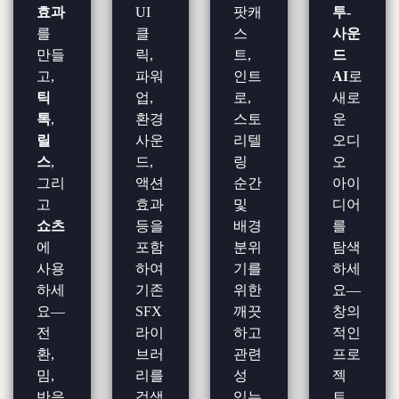
효과
UI
팟캐
투-
를
클
스
사운
만들
릭,
트,
드
고,
파워
인트
AI
로
틱
업,
로,
새로
톡
,
환경
스토
운
릴
사운
리텔
오디
스
,
드,
링
오
그리
액션
순간
아이
고
효과
및
디어
쇼츠
등을
배경
를
에
포함
분위
탐색
사용
하여
기를
하세
하세
기존
위한
요—
요—
SFX
깨끗
창의
전
라이
하고
적인
환,
브러
관련
프로
밈,
리를
성
젝
반응
검색
있는
트,