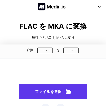
オンラインツール
FLAC を MKA に変換
ビデオ
デスクトップツール
無料で FLAC を MKA に変換
価格
オーディオ
サポート
変換
を
...
...
画像
FAQ
無料登録
ログイン
PDF
ユーザーガイド
対応形式
ファイルを選択