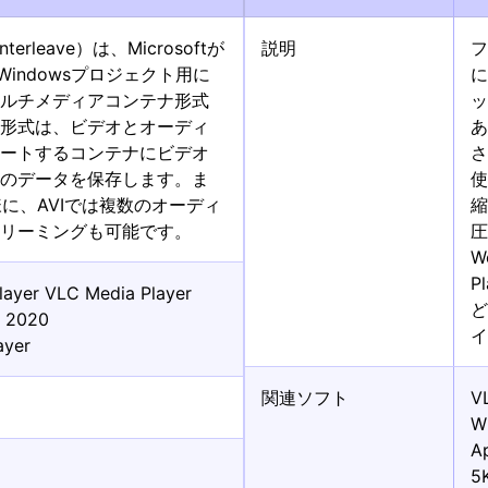
Interleave）は、Microsoftが
説明
フ
forWindowsプロジェクト用に
に
マルチメディアコンテナ形式
ル形式は、ビデオとオーディ
ポートするコンテナにビデオ
さ
方のデータを保存します。ま
様に、AVIでは複数のオーディ
縮
トリーミングも可能です。
圧
W
P
layer VLC Media Player
o 2020
イ
ayer
関連ソフト
V
W
A
5