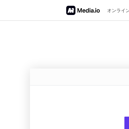
オンライ
ビデオ
FAQ
オー
動画変換
音
動画圧縮
音
動画編集
M
動画からGIF作成
音
動画消音
動画スピード加速
ビデオをループ