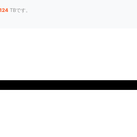
,124
TBです。
言語