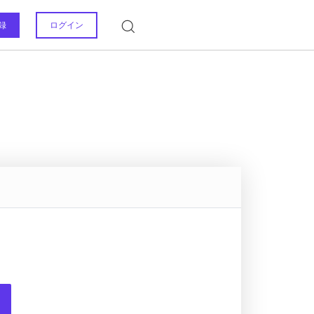
録
ログイン
PDF
対応形式
PDF編集＆変換