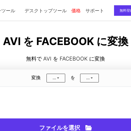
ンツール
デスクトップツール
価格
サポート
無料登
ディオ
画像
ユーザーガイド
AVI を FACEBOOK に変換
声変換
画像変換
無料で AVI を FACEBOOK に変換
声圧縮
画像圧縮
P3変換
画像からGIF作成
変換
を
...
...
声カッター
ファイルを選択