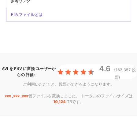
参考リンク
F4Vファイルとは
4.6
AVI を F4V に変換
ユーザーか
(162,357 投
らの 評価:
票)
ご利用いただくと、投票ができるようになります。
xxx ,xxx ,xxx
個ファイルを変換しました。 トータルのファイルサイズは
10,124
TBです。