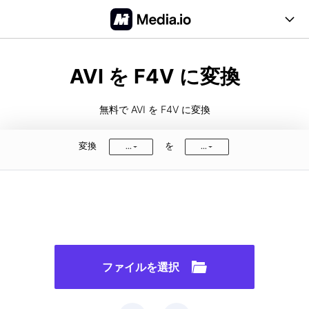
オンラインツール
AVI を F4V に変換
ビデオ
デスクトップツール
無料で AVI を F4V に変換
価格
オーディオ
サポート
変換
を
...
...
画像
FAQ
無料登録
ログイン
PDF
ユーザーガイド
対応形式
ファイルを選択