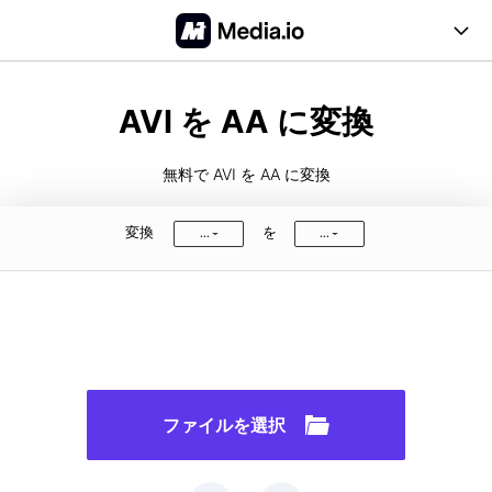
オンラインツール
AVI を AA に変換
ビデオ
デスクトップツール
無料で AVI を AA に変換
価格
オーディオ
サポート
変換
を
...
...
画像
FAQ
無料登録
ログイン
PDF
ユーザーガイド
対応形式
ファイルを選択