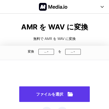
オンラインツール
AMR を WAV に変換
ビデオ
デスクトップツール
無料で AMR を WAV に変換
価格
オーディオ
サポート
変換
を
...
...
画像
FAQ
無料登録
ログイン
PDF
ユーザーガイド
対応形式
ファイルを選択