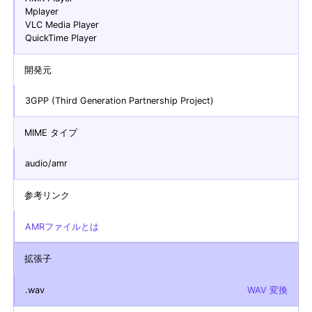
Mplayer
VLC Media Player
QuickTime Player
開発元
3GPP (Third Generation Partnership Project)
MIME タイプ
audio/amr
参考リンク
AMRファイルとは
拡張子
.wav
WAV 変換