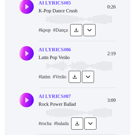
AI LYRICS#05
0:26
K-Pop Dance Crush
#kpop
#Dança
AI LYRICS#06
2:19
Latin Pop Verão
#latim
#Verão
AI LYRICS#07
3:09
Rock Power Ballad
#rocha
#balada