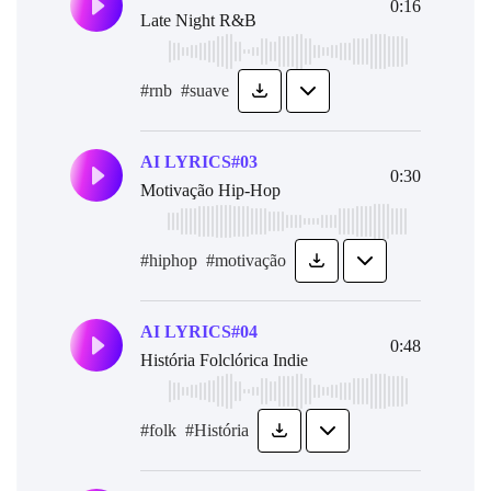
0:16
Late Night R&B
#rnb
#suave
AI LYRICS#03
0:30
Motivação Hip-Hop
#hiphop
#motivação
AI LYRICS#04
0:48
História Folclórica Indie
#folk
#História