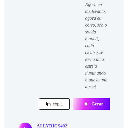
Agora eu
me levanto,
agora eu
corro, sob o
sol da
manhã,
cada
cicatriz se
torna uma
estrela
iluminando
o que eu me
tornei.
cópia
Gerar
AI LYRICS#02