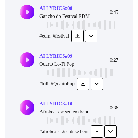
AI LYRICS#08
0:45
Gancho do Festival EDM
#edm
#festival
AI LYRICS#09
0:27
Quarto Lo-Fi Pop
#lofi
#QuartoPop
AI LYRICS#10
0:36
Afrobeats se sentem bem
#afrobeats
#sentirse bem