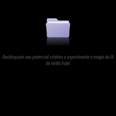
Desbloqueie seu potencial criativo e experimente a magia da IA
de mídia hoje!