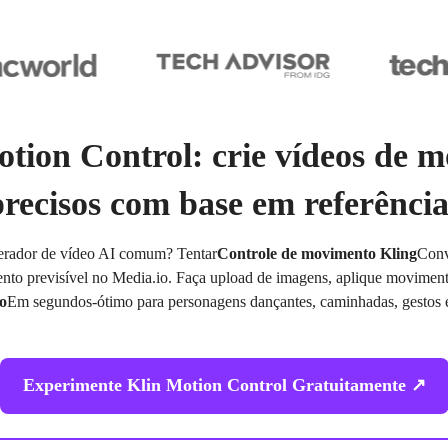
otion Control: crie vídeos de 
precisos com base em referência
erador de vídeo AI comum? Tentar
Controle de movimento Kling
Conv
to previsível no Media.io. Faça upload de imagens, aplique movimento
o
Em segundos-ótimo para personagens dançantes, caminhadas, gestos e
Experimente Klin Motion Control Gratuitamente ↗