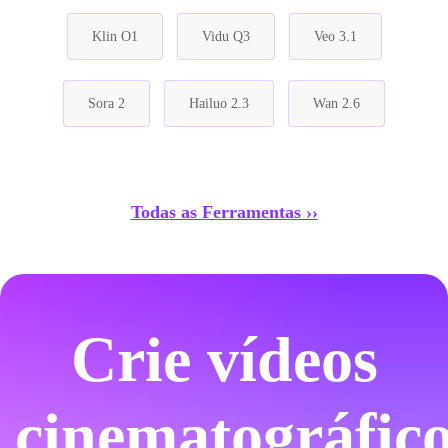
Klin O1
Vidu Q3
Veo 3.1
Sora 2
Hailuo 2.3
Wan 2.6
Todas as Ferramentas ››
Crie vídeos
cinematográfic