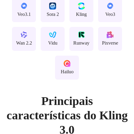
surreal. Iluminação cinematográfica, contrastes
dramáticos, texturas pesadas, desfoque de movimento
Veo3.1
Sora 2
Kling
Veo3
natural, impacto sutil em câmera lenta. Grãos de filme,
qualidade 4K, um forte senso de design sonoro,
violência e honra originais.
Wan 2.2
Vidu
Runway
Pixverse
Hailuo
Principais
características do Kling
3.0