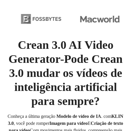
Crean 3.0 AI Video
Generator-Pode Crean
3.0 mudar os vídeos de
inteligência artificial
para sempre?
Conheça a última geração
Modelo de vídeo de IA
. com
KLIN
3.0
, você pode romper
Imagem para vídeo
E
Criação de texto
para vídeo
Com movimentos mais fluidos, compreensão mais