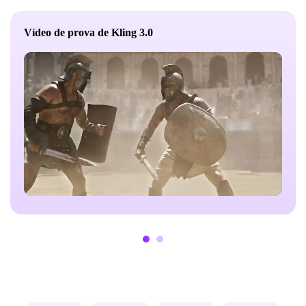
ângulo baixo, enfatizando a escala e a pressão. Tiro 2
(36 segundos): Corte em uma lente lateral média que
Vídeo de prova de Kling 3.0
envolve o guerreiro. Um gladiador avançou
agressivamente e o escudo colidiu com os outros
guardas. O tintinho de metal ecoou. A areia estourou
debaixo de seus pés. A câmera é portátil e ligeiramente
sacudida para realismo e intensidade. Tiro 3 (68
segundos): Corte rápido de close-up: espada raspando
o escudo, mãos apertadas, olhos nervosos atrás do
capacete, armadura manchada de sangue. A câmera
lenta enfatiza que o balanço da lâmina é firmemente
bloqueado e a poeira e o suor estão suspensos no ar.
Lente 4 (810s): Lente de largura média, em que os
dois lutadores reajustam suas posturas e giram
cuidadosamente um ao outro. O barulho da multidão
ficou cada vez mais alto. A câmera é levemente
puxada para trás e segurada por um momento antes do
próximo golpe, terminando com a tensão máxima.
Estilo e humor: um épico histórico sombrio, gritoso e