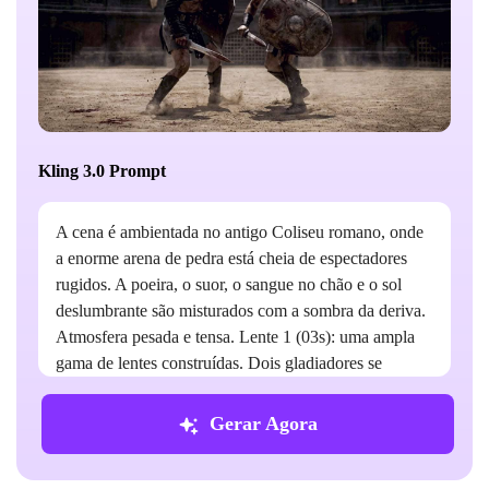
Kling 3.0 Prompt
A cena é ambientada no antigo Coliseu romano, onde
a enorme arena de pedra está cheia de espectadores
rugidos. A poeira, o suor, o sangue no chão e o sol
deslumbrante são misturados com a sombra da deriva.
Atmosfera pesada e tensa. Lente 1 (03s): uma ampla
gama de lentes construídas. Dois gladiadores se
enfrentam no meio da arena, levantando seus escudos
e preparando suas espadas. A multidão ao fundo é
Gerar Agora
embaçada, mas vívida, com braços acenando e poeira
flutuando no ar. A lente avança lentamente, em um