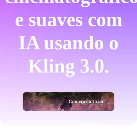
e suaves com
IA usando o
Kling 3.0.
Começar a Criar