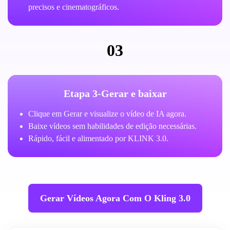
precisos e cinematográficos.
03
Etapa 3-Gerar e baixar
Clique em Gerar e visualize o vídeo de IA agora.
Baixe vídeos sem habilidades de edição necessárias.
Rápido, fácil e alimentado por KLINK 3.0.
Gerar Vídeos Agora Com O Kling 3.0