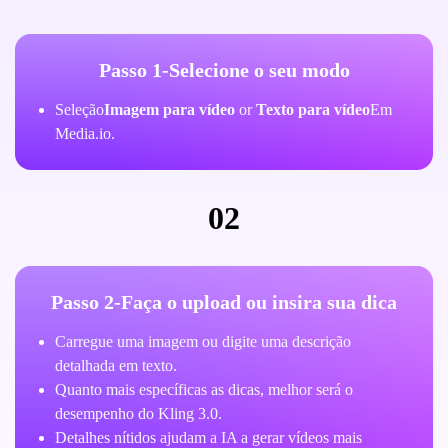
Passo 1-Selecione o seu modo
Seleção
Imagem para vídeo
or
Texto para vídeo
Em
Media.io.
02
Passo 2-Faça o upload ou insira sua dica
Carregue uma imagem ou digite uma descrição
detalhada em texto.
Quanto mais específicas as dicas, melhor será o
desempenho do Kling 3.0.
Detalhes nítidos ajudam a IA a gerar vídeos mais