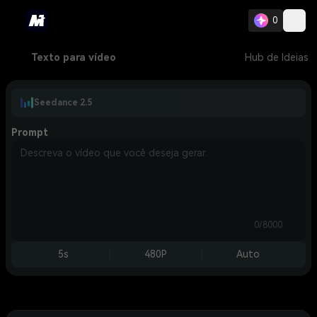
0
Texto para vídeo
Hub de Ideias
Seedance 2.5
Prompt
0/8000
5s
480P
Auto