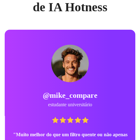
de IA Hotness
@mike_compare
estudante universitário
"Muito melhor do que um filtro quente ou não apenas