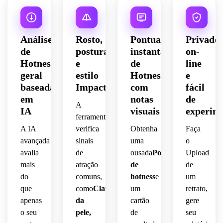
Análise
Rosto,
Pontuação
Privado,
de
postura
instantânea
on-
Hotness
e
de
line
geral
estilo
Hotness
e
baseada
Impacto
com
fácil
em
notas
de
A
IA
visuais
experim
ferramenta
A IA
verifica
Obtenha
Faça
avançada
sinais
uma
o
avalia
de
ousada
Pontuação
Upload
mais
atração
de
de
do
comuns,
hotness
e
um
que
como
Clareza
um
retrato,
apenas
da
cartão
gere
o seu
pele,
de
seu