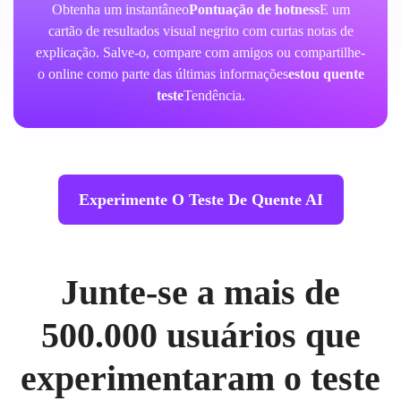
Obtenha um instantâneo
Pontuação de hotness
E um
cartão de resultados visual negrito com curtas notas de
explicação. Salve-o, compare com amigos ou compartilhe-
o online como parte das últimas informações
estou quente
teste
Tendência.
Experimente O Teste De Quente AI
Junte-se a mais de
500.000 usuários que
experimentaram o teste