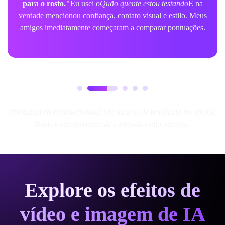
para o rosto."
Eu usei o
Quão quente estou testando
E na
verdade mencionou confiança, contato visual e estilo. Meus
amigos imediatamente começaram a comparar pontuações.
#HotnessTest e#HowHotAmI são tópicos de tendência no TikTok,
Reels e comunidades de conteúdo estilo namoro.
Explore os efeitos de
vídeo e imagem de IA