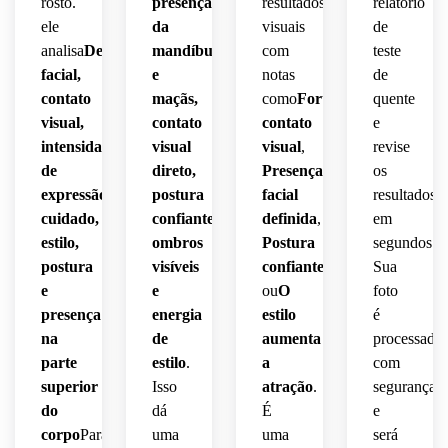
rosto.
presença
resultados
relatório
ele
da
visuais
de
analisa
Definição
mandíbula
com
teste
facial,
e
notas
de
contato
maçãs,
como
Forte
quente
visual,
contato
contato
e
intensidade
visual
visual
,
revise
de
direto,
Presença
os
expressão,
postura
facial
resultados
cuidado,
confiante,
definida
,
em
estilo,
ombros
Postura
segundos.
postura
visíveis
confiante
,
Sua
e
e
ou
O
foto
presença
energia
estilo
é
na
de
aumenta
processada
parte
estilo
.
a
com
superior
Isso
atração
.
segurança
do
dá
É
e
corpo
Para
uma
uma
será