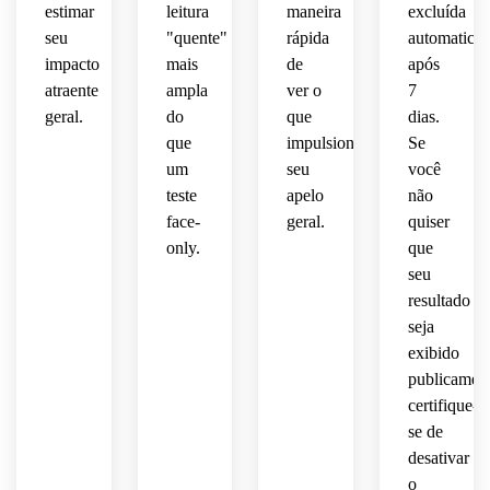
estimar
leitura
maneira
excluída
seu
"quente"
rápida
automatica
impacto
mais
de
após
atraente
ampla
ver o
7
geral.
do
que
dias.
que
impulsiona
Se
um
seu
você
teste
apelo
não
face-
geral.
quiser
only.
que
seu
resultado
seja
exibido
publicament
certifique-
se de
desativar
o