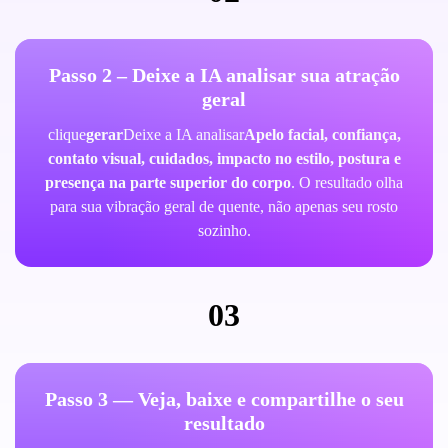
Passo 2 – Deixe a IA analisar sua atração
geral
clique
gerar
Deixe a IA analisar
Apelo facial, confiança,
contato visual, cuidados, impacto no estilo, postura e
presença na parte superior do corpo
. O resultado olha
para sua vibração geral de quente, não apenas seu rosto
sozinho.
03
Passo 3 — Veja, baixe e compartilhe o seu
resultado