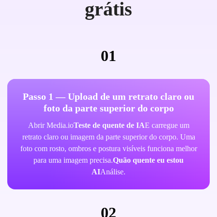
grátis
01
Passo 1 — Upload de um retrato claro ou
foto da parte superior do corpo
Abrir Media.io
Teste de quente de IA
E carregue um
retrato claro ou imagem da parte superior do corpo. Uma
foto com rosto, ombros e postura visíveis funciona melhor
para uma imagem precisa.
Quão quente eu estou
AI
Análise.
02