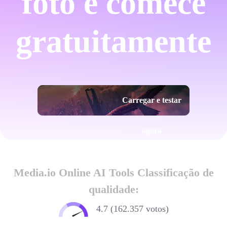
foto e comece
gratuitamente
Carregar e testar
agora
Media.io Online AI Tools Classificação de
qualidade:
4.7 (162.357 votos)