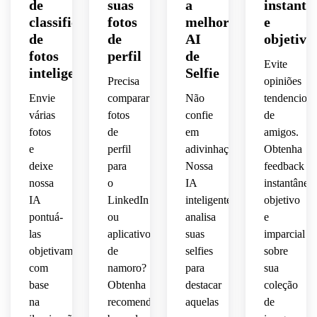
de
suas
a
instantâ
classificação
fotos
melhor
e
de
de
AI
objetivo
fotos
perfil
de
Evite
inteligentes
Selfie
Precisa
opiniões
Envie
comparar
Não
tendenciosa
várias
fotos
confie
de
fotos
de
em
amigos.
e
perfil
adivinhações.
Obtenha
deixe
para
Nossa
feedback
nossa
o
IA
instantâneo,
IA
LinkedIn
inteligente
objetivo
pontuá-
ou
analisa
e
las
aplicativos
suas
imparcial
objetivamente
de
selfies
sobre
com
namoro?
para
sua
base
Obtenha
destacar
coleção
na
recomendações
aquelas
de