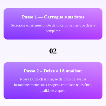
Passo 1 — Carregue suas fotos
Selecione e carregue o lote de fotos ou selfies que deseja
comparar.
02
Passo 2 – Deixe a IA analisar
Nossa IA de classificação de fotos irá avaliar
instantaneamente suas imagens com base na estética,
qualidade e apelo.