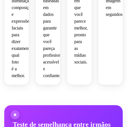
iluminação,
baseadas
em
imagens
composição
em
que
em
e
dados
você
segundos.
expressões
para
parece
faciais
garantir
melhor,
para
que
pronto
dizer
você
para
exatamente
pareça
as
qual
profissional,
mídias
foto
acessível
sociais.
é a
e
melhor.
confiante.
Teste de semelhança entre irmãos