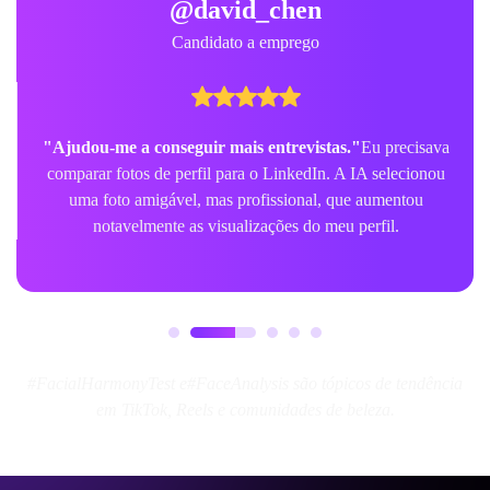
@david_chen
Candidato a emprego
"Ajudou-me a conseguir mais entrevistas."
Eu precisava
comparar fotos de perfil para o LinkedIn. A IA selecionou
uma foto amigável, mas profissional, que aumentou
notavelmente as visualizações do meu perfil.
#FacialHarmonyTest e#FaceAnalysis são tópicos de tendência
em TikTok, Reels e comunidades de beleza.