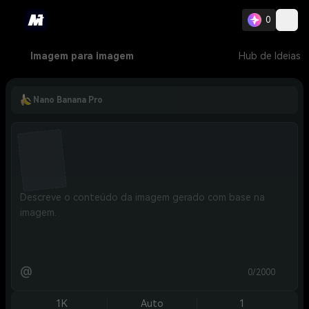
0
Imagem para imagem
Hub de Ideias
Nano Banana Pro
@
0/2000
1K
Auto
1