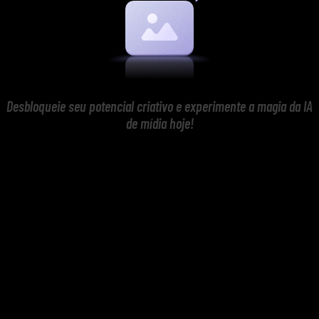
Desbloqueie seu potencial criativo e experimente a magia da IA
de mídia hoje!