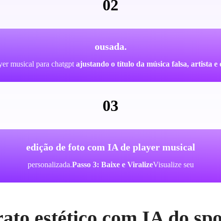
02
ousada.
yer musical para chatgpt
ajustando o título da música falsa, artista 
03
edição de foto com IA de player musical
personalizada.
Passo 3: Baixe e Viralize
Visualize seu
rato estético com IA do spo