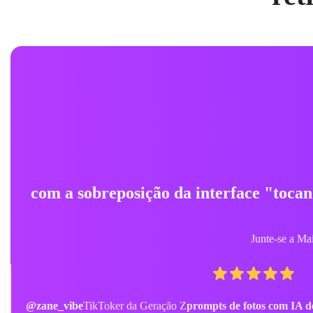
@lily.edits
Amante de Música e Criadora
prompt de foto com I
narrativa lindos."
foto de player falso 