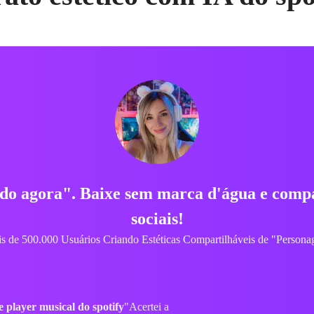
me deram exatamente a
em segundos! Viralizou instantaneamente.
A para amante de música
"Visuais de
do spotify
O