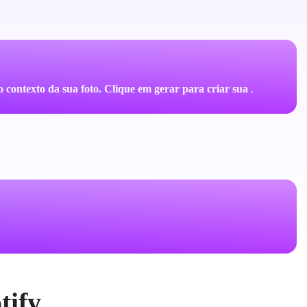
e o contexto da sua foto. Clique em gerar para criar sua
.
tify