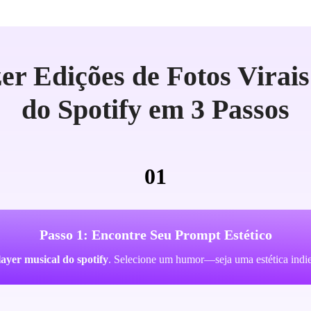
r Edições de Fotos Virais
do Spotify em 3 Passos
01
Passo 1: Encontre Seu Prompt Estético
ayer musical do spotify
. Selecione um humor—seja uma estética indie