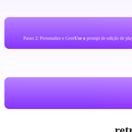
Passo 2: Personalize e Gere
Use o
prompt de edição de pla
ret