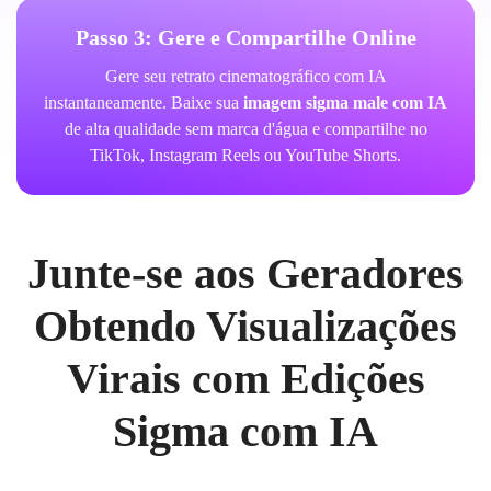
Passo 3: Gere e Compartilhe Online
Gere seu retrato cinematográfico com IA
instantaneamente. Baixe sua
imagem sigma male com IA
de alta qualidade sem marca d'água e compartilhe no
TikTok, Instagram Reels ou YouTube Shorts.
Junte-se aos Geradores
Obtendo Visualizações
Virais com Edições
Sigma com IA