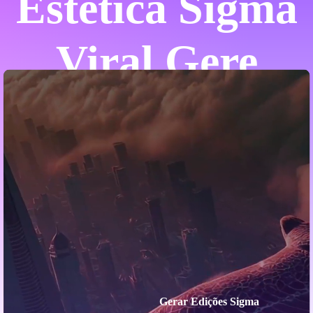
Estética Sigma
Viral.
Gere
Suas Fotos
Estéticas
Sigma Male!
Gerar Edições Sigma