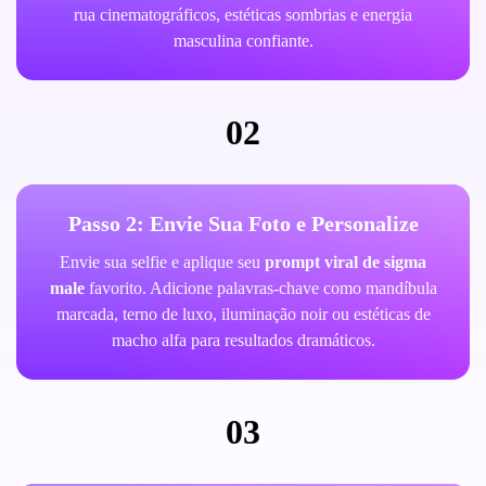
rua cinematográficos, estéticas sombrias e energia
masculina confiante.
02
Passo 2: Envie Sua Foto e Personalize
Envie sua selfie e aplique seu
prompt viral de sigma
male
favorito. Adicione palavras-chave como mandíbula
marcada, terno de luxo, iluminação noir ou estéticas de
macho alfa para resultados dramáticos.
03