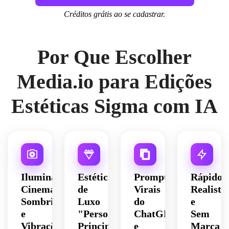
Créditos grátis ao se cadastrar.
Por Que Escolher
Media.io para Edições
Estéticas Sigma com IA
Iluminação
Estéticas
Prompts
Rápido,
Cinematográfica
de
Virais
Realista
Sombria
Luxo
do
e
e
"Personagem
ChatGPT
Sem
Vibrações
Principal"
e
Marca