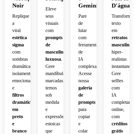
Noir
Gemini
D'água
Eleve
Replique
seus
Pare
Transforme
a
visuais
de
texto
viral
com
lutar
em
estética
prompts
com
retratos
sigma
de
ferramentas
masculinos
com
masculinidade
de
hiper-
sombras
luxuosa
.
IA
realistas
dramáticas,
Gere
complexas.
instantanea
isolamento
mandíbulas
Acesse
Gere
emocional
marcadas,
nossa
selfies
e
ternos
galeria
com
filtros
sob
de
IA
dramáticos
medida
prompts
completame
em
e
para
online,
preto
expressões
copiar
com
e
estoicas
e
créditos
branco
que
colar
grátis