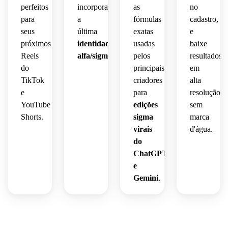
perfeitos
incorporam
as
no
para
a
fórmulas
cadastro,
seus
última
exatas
e
próximos
identidade
usadas
baixe
Reels
alfa/sigma
.
pelos
resultados
do
principais
em
TikTok
criadores
alta
e
para
resolução
YouTube
edições
sem
Shorts.
sigma
marca
virais
d'água.
do
ChatGPT
e
Gemini
.