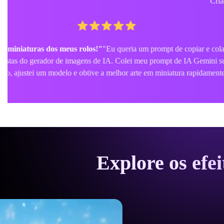
"A melhor ferramenta para visualizar mods personalizado
Enviei uma foto real da minha bicicleta, usei um prompt bullet bik
refinei-o. Transformou completamente a aparênci
Explore os efe