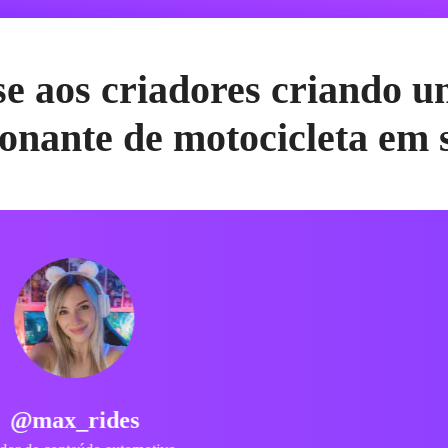
se aos criadores criando u
onante de motocicleta em
@bullet_king