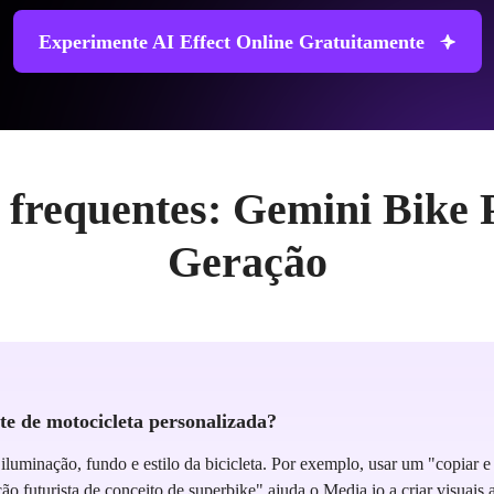
Experimente AI Effect Online Gratuitamente
 frequentes: Gemini Bike
Geração
te de motocicleta personalizada?
iluminação, fundo e estilo da bicicleta. Por exemplo, usar um "copiar e
futurista de conceito de superbike" ajuda o Media.io a criar visuais al