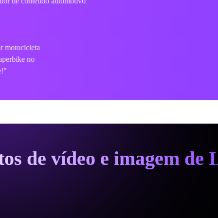
Royal Enfield Enthusiast
s."
"Eu não queria começar do zero.
e para visuais no estilo royal enfield e
a da minha bicicleta!"
itos de vídeo e imagem de 