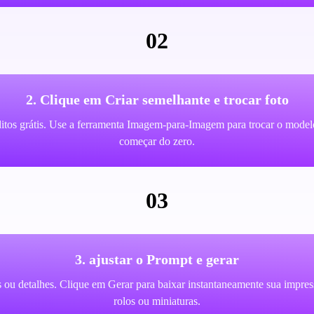
02
2. Clique em Criar semelhante e trocar foto
itos grátis. Use a ferramenta Imagem-para-Imagem para trocar o model
começar do zero.
03
3. ajustar o Prompt e gerar
los ou detalhes. Clique em Gerar para baixar instantaneamente sua impres
rolos ou miniaturas.