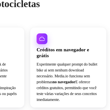
tocicletas
Créditos em navegador e
grátis
A de
Experimente qualquer prompt do bullet
ários
bike ai sem nenhum download
mente
necessário. Media.io funciona sem
problemas
no navegador
E oferece
inspiração
créditos gratuitos, permitindo que você
s ou papéis
teste várias variações de seus conceitos
imediatamente.