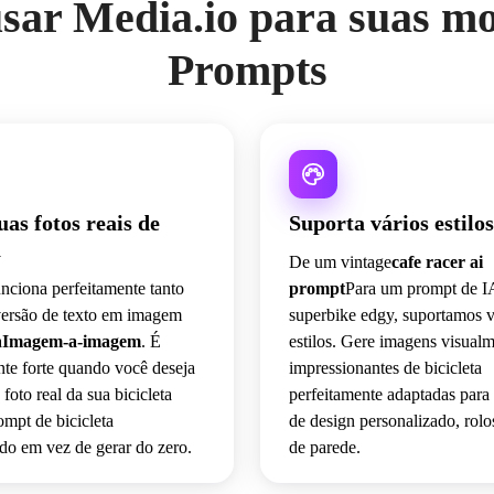
sar Media.io para suas mo
Prompts
uas fotos reais de
Suporta vários estilos
a
De um vintage
cafe racer ai
nciona perfeitamente tanto
prompt
Para um prompt de I
versão de texto em imagem
superbike edgy, suportamos v
a
Imagem-a-imagem
. É
estilos. Gere imagens visual
te forte quando você deseja
impressionantes de bicicleta
foto real da sua bicicleta
perfeitamente adaptadas para 
mpt de bicicleta
de design personalizado, rolo
do em vez de gerar do zero.
de parede.