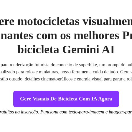
ere motocicletas visualmen
onantes com os melhores P
bicicleta Gemini AI
ara renderização futurista do conceito de superbike, um prompt de bulle
nalizado para rolos e miniaturas, nossa ferramenta cuida de tudo. Gere s
stilo ousado, detalhes cinematográficos e energia visual para parar a ro
Gere Visuais De Bicicleta Com IA Agora
gratuitos na inscrição. Funciona com texto-para-imagem e imagem-pa