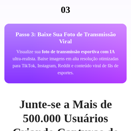
03
Passo 3: Baixe Sua Foto de Transmissão
Viral
Visualize sua
foto de transmissão esportiva com IA
ultra-realista. Baixe imagens em alta resolução otimizadas
para TikTok, Instagram, Reddit e conteúdo viral de fãs de
esportes.
Junte-se a Mais de
500.000 Usuários