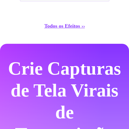
Todos os Efeitos ››
Crie Capturas
de Tela Virais
de