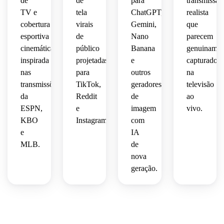
de
de
para
transmissão
TV e
tela
ChatGPT,
realista
cobertura
virais
Gemini,
que
esportiva
de
Nano
parecem
cinemática
público
Banana
genuinamen
inspirada
projetadas
e
capturados
nas
para
outros
na
transmissões
TikTok,
geradores
televisão
da
Reddit
de
ao
ESPN,
e
imagem
vivo.
KBO
Instagram.
com
e
IA
MLB.
de
nova
geração.