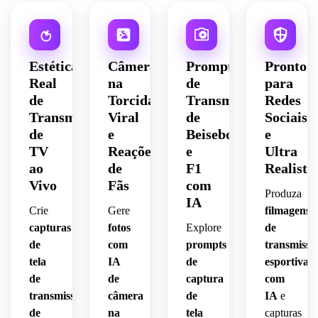
Estética
Câmera
Prompts
Pronto
Real
na
de
para
de
Torcida
Transmissão
Redes
Transmissão
Viral
de
Sociais
de
e
Beisebol
e
TV
Reações
e
Ultra
ao
de
F1
Realista
Vivo
Fãs
com
Produza
IA
Crie
Gere
filmagens
capturas
fotos
Explore
de
de
com
prompts
transmissã
tela
IA
de
esportiva
de
de
captura
com
transmissão
câmera
de
IA
e
de
na
tela
capturas