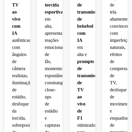
TV
torcida
de
de
ao
esportiva
transmissão
tela
vivo
em
de
altamente
com
alta,
beisebol
convincente
IA
apresentando
com
com
autênticas
reações
IA
imperfeiçõe
com
emocionais
em
naturais,
ângulos
de
alta e
efeitos
de
fãs,
prompts
de
câmera
momentos
de
compressão
realistas,
espontâneos
transmissão
de
iluminação
constrangedores,
de
TV,
de
close-
TV
desfoque
estádio,
ups
ao
de
desfoque
de
vivo
movimento
da
estádio
de
e
torcida,
e
F1
enquadrame
sobreposições
capturas
otimizados
de