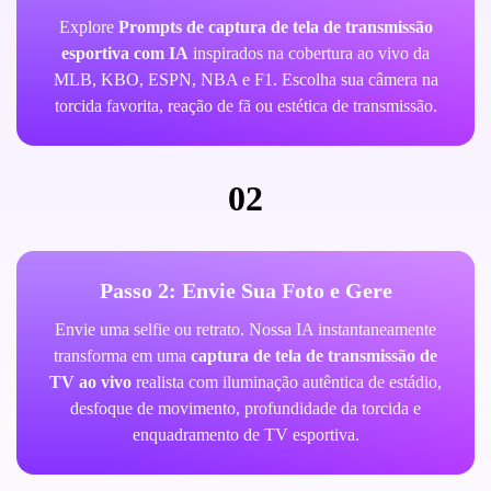
Explore
Prompts de captura de tela de transmissão
esportiva com IA
inspirados na cobertura ao vivo da
MLB, KBO, ESPN, NBA e F1. Escolha sua câmera na
torcida favorita, reação de fã ou estética de transmissão.
02
Passo 2: Envie Sua Foto e Gere
Envie uma selfie ou retrato. Nossa IA instantaneamente
transforma em uma
captura de tela de transmissão de
TV ao vivo
realista com iluminação autêntica de estádio,
desfoque de movimento, profundidade da torcida e
enquadramento de TV esportiva.