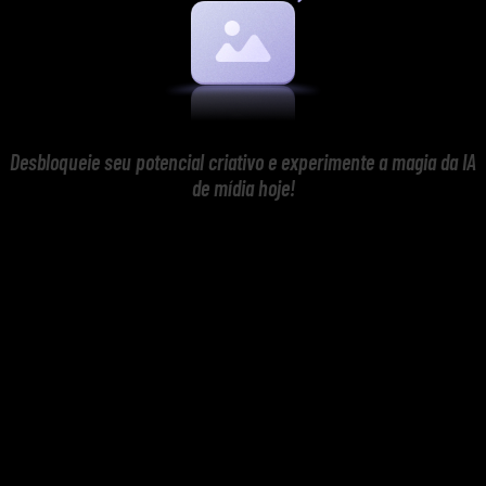
Desbloqueie seu potencial criativo e experimente a magia da IA
de mídia hoje!