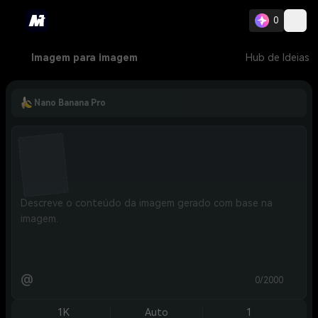
0
Imagem para imagem
Hub de Ideias
Nano Banana Pro
@
0/2000
1K
Auto
1