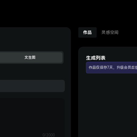
作品
灵感空间
生成列表
文生图
作品仅保存7天，升级会员后
0/2000