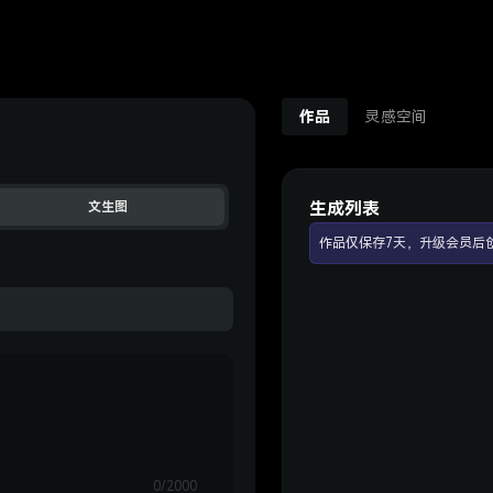
作品
灵感空间
生成列表
文生图
作品仅保存7天，升级会员后
0/2000