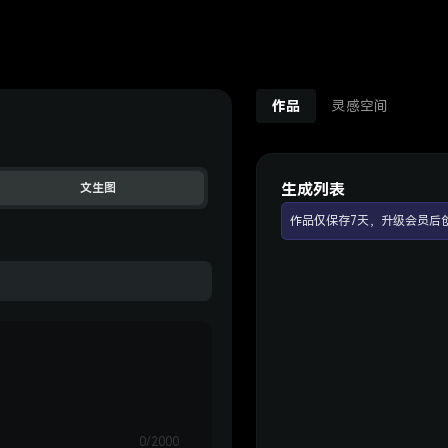
作品
灵感空间
生成列表
文生图
作品仅保存7天，升级会员后
0/2000