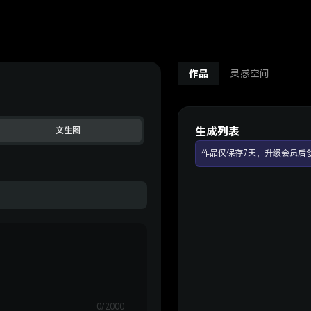
作品
灵感空间
生成列表
文生图
作品仅保存7天，升级会员后
0/2000