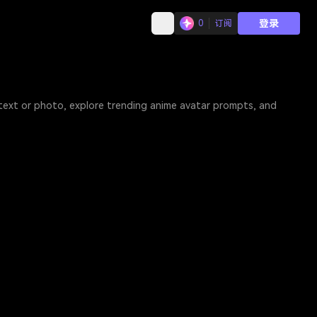
登录
0
订阅
 text or photo, explore trending anime avatar prompts, and