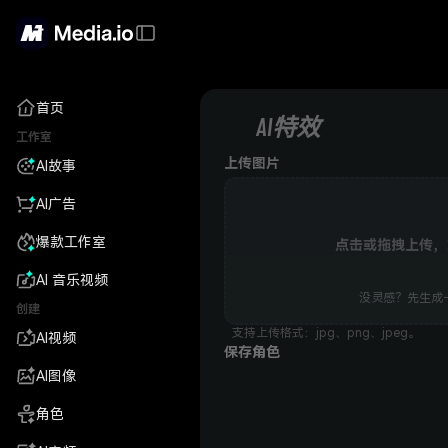
首页
AI特效
工作室
上传图片
AI故事
AI广告
爆款工作室
点击或拖拽上传
AI 音乐视频
没灵感？先生成一
创建
支持上传格式：jpg、png、jpeg。
AI视频
保存角色
AI图像
角色