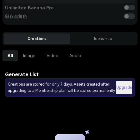
Unlimited Banana Pro
儲存至角色
Creations
Ideas Hub
All
Image
Video
Audio
Generate List
Creations are stored for only 7 days. Assets created after
Upgrade
upgrading to a Membership plan will be stored permanently.