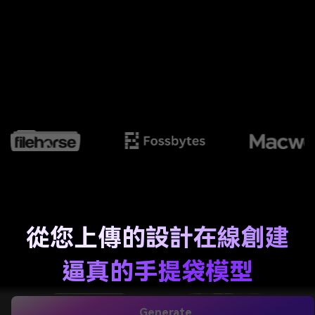
從您上傳的設計在線創建
逼真的手提袋模型
Generate