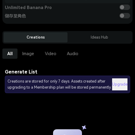
Unlimited Banana Pro
儲存至角色
Creations
Ideas Hub
All
Image
Video
Audio
Generate List
Creations are stored for only 7 days. Assets created after
Upgrade
upgrading to a Membership plan will be stored permanently.