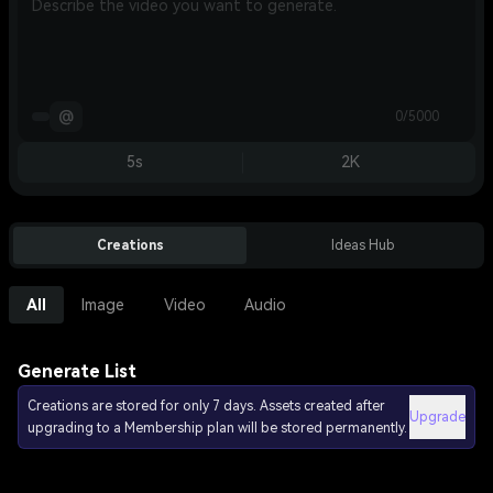
@
0/5000
5s
2K
Creations
Ideas Hub
All
Image
Video
Audio
Generate List
Creations are stored for only 7 days. Assets created after
Upgrade
upgrading to a Membership plan will be stored permanently.