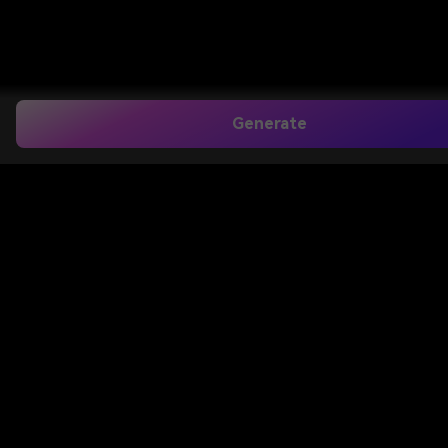
Generate
Best AI Generator to
Recreate the Matrix
Bullet Time Effect