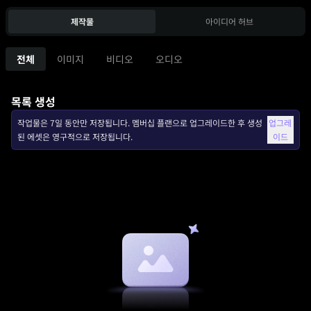
제작물
아이디어 허브
전체
이미지
비디오
오디오
목록 생성
작업물은 7일 동안만 저장됩니다. 멤버십 플랜으로 업그레이드한 후 생성
업그레
된 에셋은 영구적으로 저장됩니다.
이드