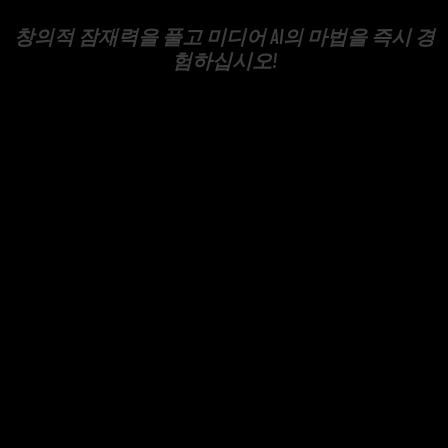
창의적 잠재력을 풀고 미디어 AI의 마법을 즉시 경
험하십시오!