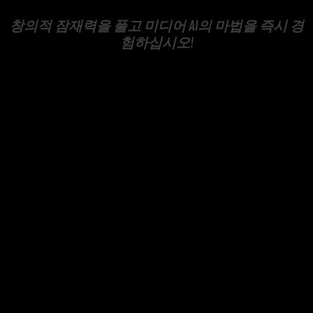
창의적 잠재력을 풀고 미디어 AI의 마법을 즉시 경
험하십시오!