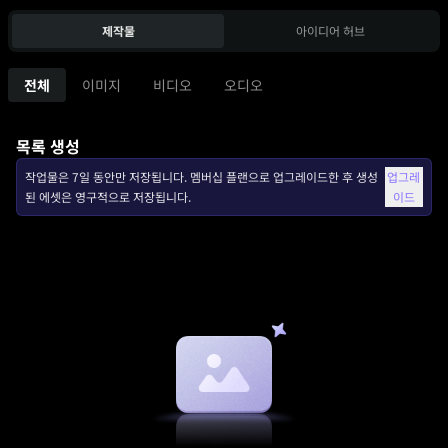
제작물
아이디어 허브
전체
이미지
비디오
오디오
목록 생성
작업물은 7일 동안만 저장됩니다. 멤버십 플랜으로 업그레이드한 후 생성
업그레
된 에셋은 영구적으로 저장됩니다.
이드